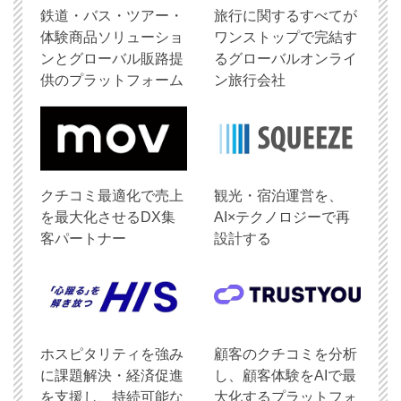
鉄道・バス・ツアー・
旅行に関するすべてが
体験商品ソリューショ
ワンストップで完結す
ンとグローバル販路提
るグローバルオンライ
供のプラットフォーム
ン旅行会社
クチコミ最適化で売上
観光・宿泊運営を、
を最大化させるDX集
AI×テクノロジーで再
客パートナー
設計する
ホスピタリティを強み
顧客のクチコミを分析
に課題解決・経済促進
し、顧客体験をAIで最
を支援し、持続可能な
大化するプラットフォ