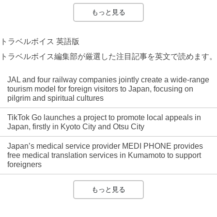
もっと見る
トラベルボイス 英語版
トラベルボイス編集部が厳選した注目記事を英文で読めます。
JAL and four railway companies jointly create a wide-range
tourism model for foreign visitors to Japan, focusing on
pilgrim and spiritual cultures
TikTok Go launches a project to promote local appeals in
Japan, firstly in Kyoto City and Otsu City
Japan’s medical service provider MEDI PHONE provides
free medical translation services in Kumamoto to support
foreigners
もっと見る