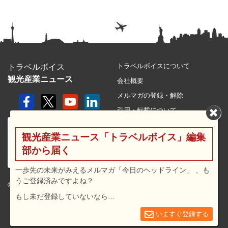
トラベルボイスについて
トラベルボイス
観光産業ニュース
会社概要
メルマガの登録・解除
引用・転載について
プライバシーポリシー
観光産業ニュース「トラベルボイス」編集
利用規約
部から届く
サイトマップ
広告メニュー・料金
一歩先の未来がみえるメルマガ「今日のヘッドライン」 、も
うご登録済みですよね？
プレスリリース窓口
© 2026 travel voice.
もし未だ登録していないなら…
求人広告
お問合せ
いますぐ登録する