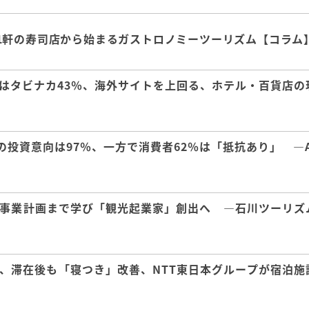
1軒の寿司店から始まるガストロノミーツーリズム【コラム
はタビナカ43％、海外サイトを上回る、ホテル・百貨店の
の投資意向は97％、一方で消費者62％は「抵抗あり」 ―A
事業計画まで学び「観光起業家」創出へ ―石川ツーリズ
、滞在後も「寝つき」改善、NTT東日本グループが宿泊施