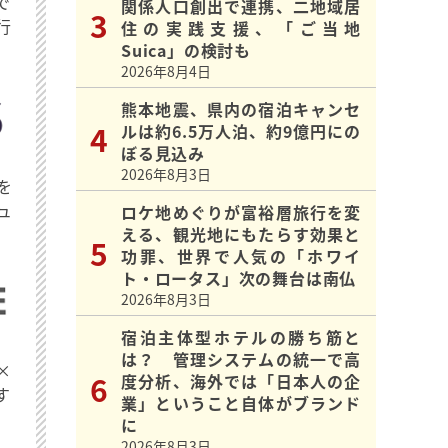
で
関係人口創出で連携、二地域居
行
住の実践支援、「ご当地
Suica」の検討も
2026年8月4日
熊本地震、県内の宿泊キャンセ
ルは約6.5万人泊、約9億円にの
ぼる見込み
2026年8月3日
を
ュ
ロケ地めぐりが富裕層旅行を変
える、観光地にもたらす効果と
功罪、世界で人気の「ホワイ
ト・ロータス」次の舞台は南仏
2026年8月3日
宿泊主体型ホテルの勝ち筋と
は？ 管理システムの統一で高
×
度分析、海外では「日本人の企
す
業」ということ自体がブランド
に
2026年8月3日