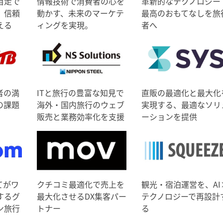
自走で
情報技術で消費者の心を
革新的なテクノロジー
、信頼
動かす、未来のマーケテ
最高のおもてなしを旅
える
ィングを実現。
者へ
者の満
ITと旅行の豊富な知見で
直販の最適化と最大化
の課題
海外・国内旅行のウェブ
実現する、最適なソリ
販売と業務効率化を支援
ーションを提供
てがワ
クチコミ最適化で売上を
観光・宿泊運営を、AI
するグ
最大化させるDX集客パー
テクノロジーで再設計
ン旅行
トナー
る