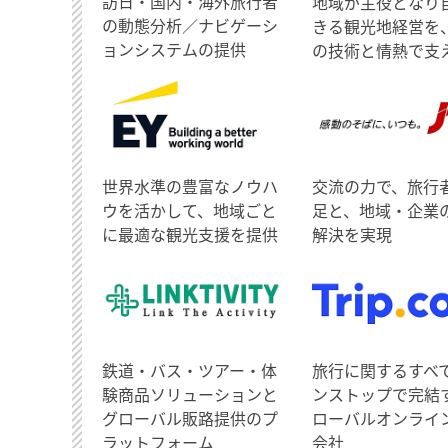
訪日・国内・海外旅行者
地域が主役となり
の動態分析／ナビゲーシ
きる観光地経営を
ョンシステムの提供
の技術と情熱で支
世界水準の豊富なノウハ
交流の力で、旅行
ウを活かして、地域ごと
足と、地域・企業
に最適な観光支援を提供
解決を実現
鉄道・バス・ツアー・体
旅行に関するすべ
験商品ソリューションと
ンストップで完結
グローバル販路提供のプ
ローバルオンライ
ラットフォーム
会社