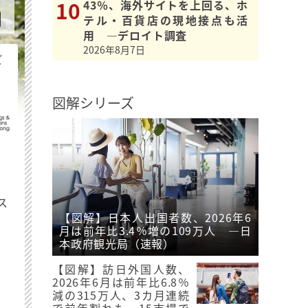
43％、海外サイトを上回る、ホ
テル・百貨店の現地接点も活
用 ―デロイト調査
2026年8月7日
ビ
図解シリーズ
最
ス
【図解】日本人出国者数、2026年6
月は前年比3.4％増の109万人 ―日
本政府観光局（速報）
【図解】訪日外国人数、
2026年6月は前年比6.8％
減の315万人、3カ月連続