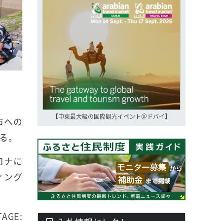
【中東最大級の国際観光イベント＠ドバイ】
市への
る。
ロナに
ィング
GE: