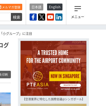
日本語
English
メルマガ登録
検索
メニュー
観光産業ニュース「トラベ
ルボイス」編集部から届く
一歩先の未来がみえるメルマガ
「小グループ」に注目
「今日のヘッドライン」 、もうご
登録済みですよね？
ログ
もし未だ登録していないなら…
いますぐ登録する
を印刷
【空港業界に特化した国際会議@シンガポール】