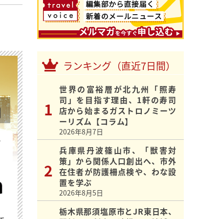
ランキング（直近7日間）
世界の富裕層が北九州「照寿
司」を目指す理由、1軒の寿司
店から始まるガストロノミーツ
ーリズム【コラム】
2026年8月7日
を
兵庫県丹波篠山市、「獣害対
策」から関係人口創出へ、市外
在住者が防護柵点検や、わな設
置を学ぶ
2026年8月5日
栃木県那須塩原市とJR東日本、