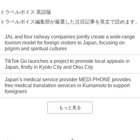
トラベルボイス 英語版
トラベルボイス編集部が厳選した注目記事を英文で読めます。
JAL and four railway companies jointly create a wide-range
tourism model for foreign visitors to Japan, focusing on
pilgrim and spiritual cultures
TikTok Go launches a project to promote local appeals in
Japan, firstly in Kyoto City and Otsu City
Japan’s medical service provider MEDI PHONE provides
free medical translation services in Kumamoto to support
foreigners
もっと見る