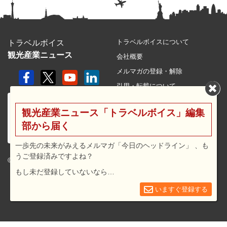
トラベルボイスについて
トラベルボイス
観光産業ニュース
会社概要
メルマガの登録・解除
引用・転載について
プライバシーポリシー
観光産業ニュース「トラベルボイス」編集
利用規約
部から届く
サイトマップ
広告メニュー・料金
一歩先の未来がみえるメルマガ「今日のヘッドライン」 、も
うご登録済みですよね？
プレスリリース窓口
© 2026 travel voice.
もし未だ登録していないなら…
求人広告
お問合せ
いますぐ登録する