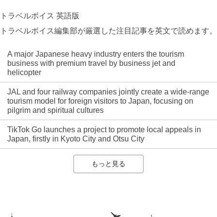
トラベルボイス 英語版
トラベルボイス編集部が厳選した注目記事を英文で読めます。
A major Japanese heavy industry enters the tourism
business with premium travel by business jet and
helicopter
JAL and four railway companies jointly create a wide-range
tourism model for foreign visitors to Japan, focusing on
pilgrim and spiritual cultures
TikTok Go launches a project to promote local appeals in
Japan, firstly in Kyoto City and Otsu City
もっと見る