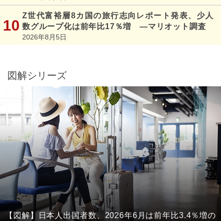
Z世代富裕層8カ国の旅行志向レポート発表、少人
数グループ化は前年比17％増 ―マリオット調査
2026年8月5日
図解シリーズ
【図解】日本人出国者数、2026年6月は前年比3.4％増の