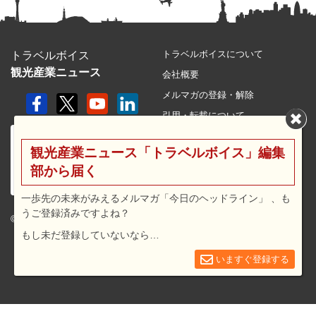
トラベルボイスについて
トラベルボイス
観光産業ニュース
会社概要
メルマガの登録・解除
引用・転載について
プライバシーポリシー
観光産業ニュース「トラベルボイス」編集
利用規約
部から届く
サイトマップ
広告メニュー・料金
一歩先の未来がみえるメルマガ「今日のヘッドライン」 、も
うご登録済みですよね？
プレスリリース窓口
© 2026 travel voice.
もし未だ登録していないなら…
求人広告
お問合せ
いますぐ登録する