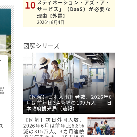
スティネーション・アズ・ア・
サービス」（DaaS）が必要な
理由【外電】
2026年8月4日
図解シリーズ
ビ
【図解】日本人出国者数、2026年6
月は前年比3.4％増の109万人 ―日
本政府観光局（速報）
最
【図解】訪日外国人数、
2026年6月は前年比6.8％
ス
減の315万人、3カ月連続