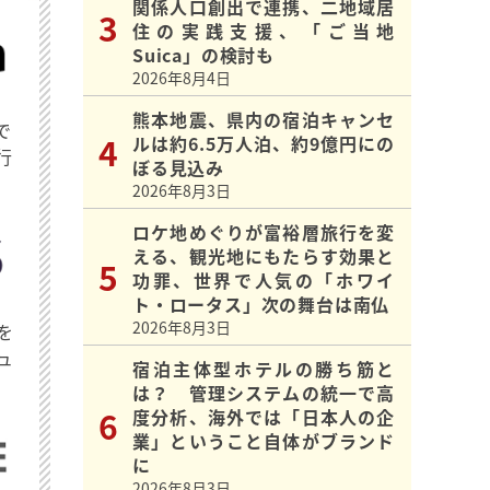
関係人口創出で連携、二地域居
住の実践支援、「ご当地
Suica」の検討も
2026年8月4日
熊本地震、県内の宿泊キャンセ
で
ルは約6.5万人泊、約9億円にの
行
ぼる見込み
2026年8月3日
ロケ地めぐりが富裕層旅行を変
える、観光地にもたらす効果と
功罪、世界で人気の「ホワイ
ト・ロータス」次の舞台は南仏
2026年8月3日
を
ュ
宿泊主体型ホテルの勝ち筋と
は？ 管理システムの統一で高
度分析、海外では「日本人の企
業」ということ自体がブランド
に
2026年8月3日