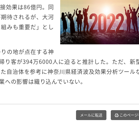
接効果は86億円。同
が期待されるが、大河
り組みも重要だ」とし
かりの地が点在する神
帰り客が394万6000人に迫ると推計した。ただ、新
った自治体を参考に神奈川県経済波及効果分析ツール
業への影響は織り込んでいない。
メールに転送
このページ