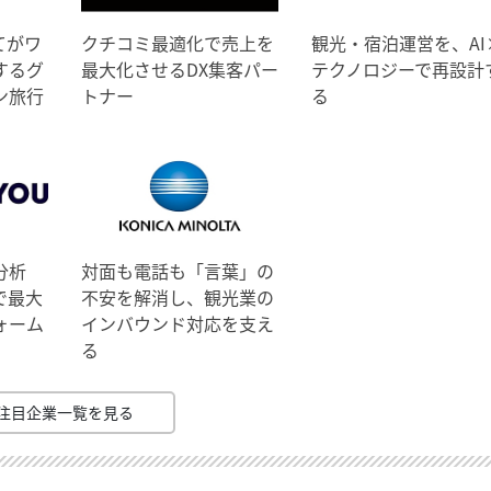
てがワ
クチコミ最適化で売上を
観光・宿泊運営を、AI
するグ
最大化させるDX集客パー
テクノロジーで再設計
ン旅行
トナー
る
分析
対面も電話も「言葉」の
で最大
不安を解消し、観光業の
ォーム
インバウンド対応を支え
る
注目企業一覧を見る