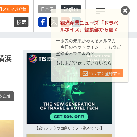
日本語
English
メルマガ登録
検索
メニュー
観光産業ニュース「トラベ
ルボイス」編集部から届く
一歩先の未来がみえるメルマガ
「今日のヘッドライン」 、もうご
登録済みですよね？
横浜
もし未だ登録していないなら…
いますぐ登録する
を印刷
【旅行テックの国際サミット＠スペイン】