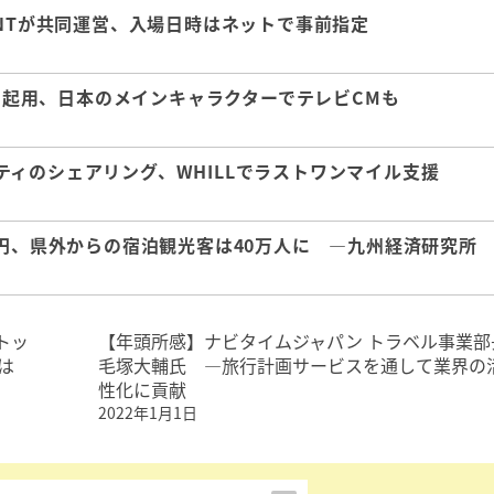
KNTが共同運営、入場日時はネットで事前指定
んを起用、日本のメインキャラクターでテレビCMも
ィのシェアリング、WHILLでラストワンマイル支援
億円、県外からの宿泊観光客は40万人に ―九州経済研究所
トッ
【年頭所感】ナビタイムジャパン トラベル事業部
間は
毛塚大輔氏 ―旅行計画サービスを通して業界の
性化に貢献
2022年1月1日