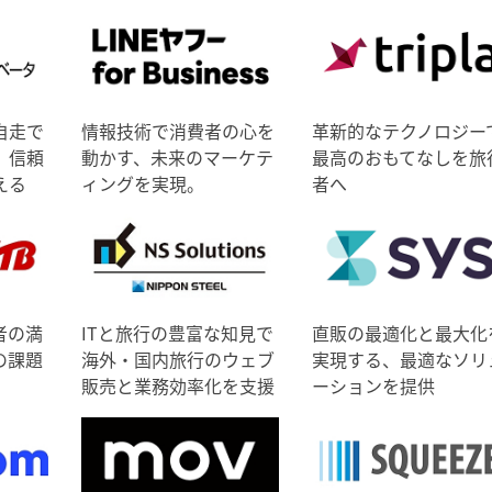
自走で
情報技術で消費者の心を
革新的なテクノロジー
、信頼
動かす、未来のマーケテ
最高のおもてなしを旅
える
ィングを実現。
者へ
者の満
ITと旅行の豊富な知見で
直販の最適化と最大化
の課題
海外・国内旅行のウェブ
実現する、最適なソリ
販売と業務効率化を支援
ーションを提供