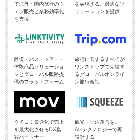
で海外・国内旅行のウ
を実現する、最適なソ
ェブ販売と業務効率化
リューションを提供
を支援
鉄道・バス・ツアー・
旅行に関するすべてが
体験商品ソリューショ
ワンストップで完結す
ンとグローバル販路提
るグローバルオンライ
供のプラットフォーム
ン旅行会社
クチコミ最適化で売上
観光・宿泊運営を、
を最大化させるDX集
AI×テクノロジーで再
客パートナー
設計する