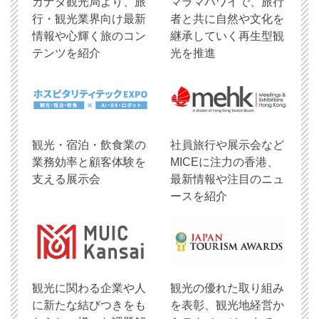
​カナダ観光局より、旅
マラマハワイで、旅行
行・観光業界向け最新
者と共に自然や文化を
情報や心輝く旅のコン
継承していく再生型観
テンツを紹介
光を推進
観光・宿泊・飲食業の
社員旅行や展示会など
業務効率と顧客体験を
MICEに注力の香港、
支える展示会
最新情報や注目のニュ
ースを紹介
観光に関わる企業や人
観光の優れた取り組み
に新たな結びつきをも
を表彰、観光地経営か