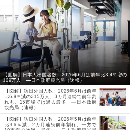
【図解】日本人出国者数、2026年6月は前年比3.4％増の
109万人 ―日本政府観光局（速報）
【図解】訪日外国人数、2026年6月は前年
比6.8％減の315万人、3カ月連続で前年割
れも、15市場では過去最多 ―日本政府
観光局（速報）
【図解】訪日外国人数、2026年5月は前年
比3.6％減、2カ月連続前年割れ、一方で