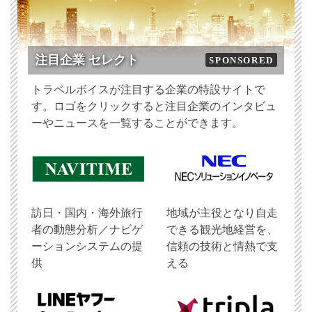
注目企業 セレクト
SPONSORED
トラベルボイスが注目する企業の特設サイトで
す。ロゴをクリックすると注目企業のインタビュ
ーやニュースを一覧することができます。
訪日・国内・海外旅行
地域が主役となり自走
者の動態分析／ナビゲ
できる観光地経営を、
ーションシステムの提
信頼の技術と情熱で支
供
える