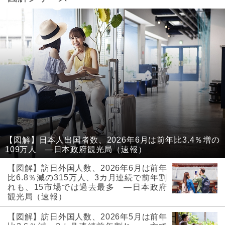
【図解】日本人出国者数、2026年6月は前年比3.4％増の
109万人 ―日本政府観光局（速報）
【図解】訪日外国人数、2026年6月は前年
比6.8％減の315万人、3カ月連続で前年割
れも、15市場では過去最多 ―日本政府
観光局（速報）
【図解】訪日外国人数、2026年5月は前年