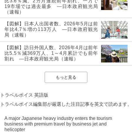
比3.6％減、2カ月連続前年割れ、一方で
19市場では過去最多 ―日本政府観光局
（速報）
【図解】日本人出国者数、2026年5月は前
年比4.7％増の113万人 ―日本政府観光
局（速報）
【図解】訪日外国人数、2026年4月は前年
比5.5％減369万人、1～4月累計でも前年
割れ ―日本政府観光局（速報）
もっと見る
トラベルボイス 英語版
トラベルボイス編集部が厳選した注目記事を英文で読めます。
A major Japanese heavy industry enters the tourism
business with premium travel by business jet and
helicopter