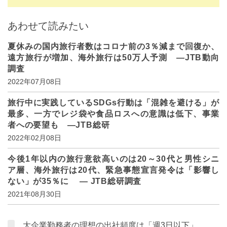
あわせて読みたい
夏休みの国内旅行者数はコロナ前の3％減まで回復か、
遠方旅行が増加、海外旅行は50万人予測 ―JTB動向
調査
2022年07月08日
旅行中に実践しているSDGs行動は「混雑を避ける」が
最多、一方でレジ袋や食品ロスへの意識は低下、事業
者への要望も —JTB総研
2022年02月08日
今後1年以内の旅行意欲高いのは20～30代と男性シニ
ア層、海外旅行は20代、緊急事態宣言発令は「影響し
ない」が35％に — JTB総研調査
2021年08月30日
大企業勤務者の理想の出社頻度は「週3日以下」