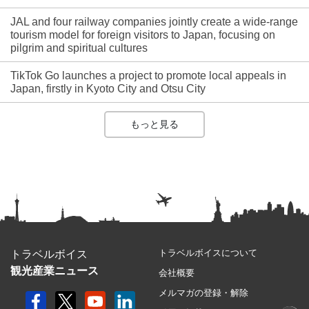
JAL and four railway companies jointly create a wide-range
tourism model for foreign visitors to Japan, focusing on
pilgrim and spiritual cultures
TikTok Go launches a project to promote local appeals in
Japan, firstly in Kyoto City and Otsu City
もっと見る
トラベルボイスについて
トラベルボイス
観光産業ニュース
会社概要
メルマガの登録・解除