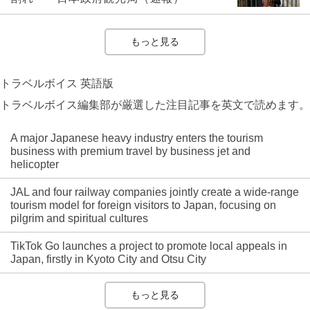
もっと見る
トラベルボイス 英語版
トラベルボイス編集部が厳選した注目記事を英文で読めます。
A major Japanese heavy industry enters the tourism
business with premium travel by business jet and
helicopter
JAL and four railway companies jointly create a wide-range
tourism model for foreign visitors to Japan, focusing on
pilgrim and spiritual cultures
TikTok Go launches a project to promote local appeals in
Japan, firstly in Kyoto City and Otsu City
もっと見る