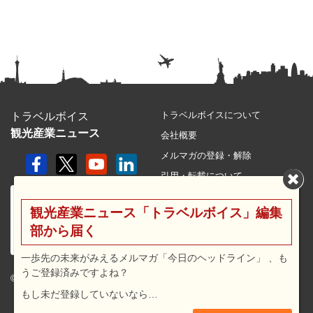
トラベルボイスについて
トラベルボイス
観光産業ニュース
会社概要
メルマガの登録・解除
引用・転載について
プライバシーポリシー
観光産業ニュース「トラベルボイス」編集
利用規約
部から届く
サイトマップ
広告メニュー・料金
一歩先の未来がみえるメルマガ「今日のヘッドライン」 、も
うご登録済みですよね？
プレスリリース窓口
© 2026 travel voice.
もし未だ登録していないなら…
求人広告