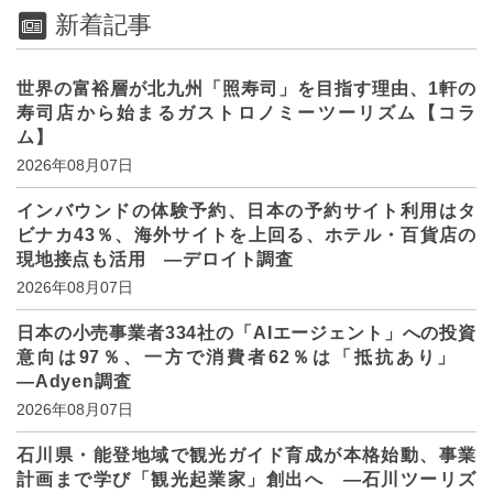
新着記事
世界の富裕層が北九州「照寿司」を目指す理由、1軒の
寿司店から始まるガストロノミーツーリズム【コラ
ム】
2026年08月07日
インバウンドの体験予約、日本の予約サイト利用はタ
ビナカ43％、海外サイトを上回る、ホテル・百貨店の
現地接点も活用 ―デロイト調査
2026年08月07日
日本の小売事業者334社の「AIエージェント」への投資
意向は97％、一方で消費者62％は「抵抗あり」
―Adyen調査
2026年08月07日
石川県・能登地域で観光ガイド育成が本格始動、事業
計画まで学び「観光起業家」創出へ ―石川ツーリズ