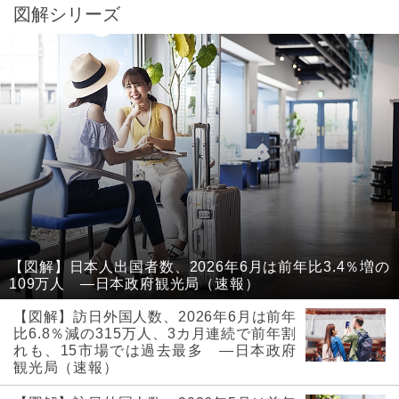
図解シリーズ
【図解】日本人出国者数、2026年6月は前年比3.4％増の
109万人 ―日本政府観光局（速報）
【図解】訪日外国人数、2026年6月は前年
比6.8％減の315万人、3カ月連続で前年割
れも、15市場では過去最多 ―日本政府
観光局（速報）