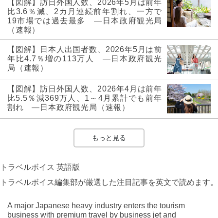
【図解】訪日外国人数、2026年5月は前年
比3.6％減、2カ月連続前年割れ、一方で
19市場では過去最多 ―日本政府観光局
（速報）
【図解】日本人出国者数、2026年5月は前
年比4.7％増の113万人 ―日本政府観光
局（速報）
【図解】訪日外国人数、2026年4月は前年
比5.5％減369万人、1～4月累計でも前年
割れ ―日本政府観光局（速報）
もっと見る
トラベルボイス 英語版
トラベルボイス編集部が厳選した注目記事を英文で読めます。
A major Japanese heavy industry enters the tourism
business with premium travel by business jet and