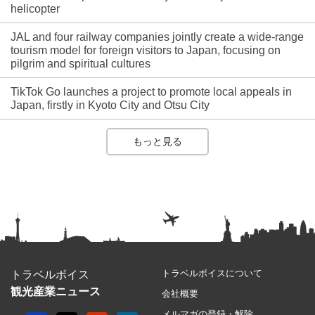
helicopter
JAL and four railway companies jointly create a wide-range
tourism model for foreign visitors to Japan, focusing on
pilgrim and spiritual cultures
TikTok Go launches a project to promote local appeals in
Japan, firstly in Kyoto City and Otsu City
もっと見る
トラベルボイスについて
トラベルボイス
観光産業ニュース
会社概要
メルマガの登録・解除