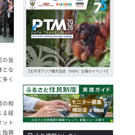
民の皆
体とな
【太平洋アジア観光協会（PATA）主催のイベント】
に多く
間の相
よる経
ネット
と指摘