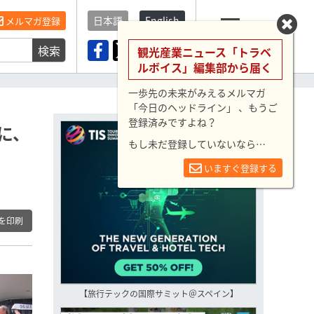
日本語
English
メルマガ登録
検索
メニュー
観光産業ニュース「トラベ
ルボイス」編集部から届く
一歩先の未来がみえるメルマガ
「今日のヘッドライン」 、もうご
登録済みですよね？
に、
もし未だ登録していないなら…
いますぐ登録する
を印刷
【旅行テックの国際サミット＠スペイン】