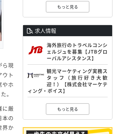
もっと見る
求人情報
海外旅行のトラベルコンシ
ェルジュを募集【JTBグロ
ーバルアシスタンス】
がら現
観光マーケティング実務ス
アウト
タッフ（旅行好き大歓
席やホ
迎！）【株式会社マーケテ
ィング・ボイス】
した。
様に厳
もっと見る
日本の
世界か