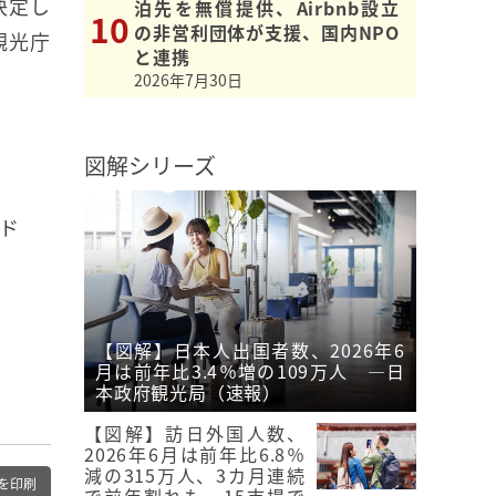
決定し
泊先を無償提供、Airbnb設立
の非営利団体が支援、国内NPO
観光庁
と連携
2026年7月30日
図解シリーズ
ド
【図解】日本人出国者数、2026年6
月は前年比3.4％増の109万人 ―日
本政府観光局（速報）
【図解】訪日外国人数、
2026年6月は前年比6.8％
減の315万人、3カ月連続
を印刷