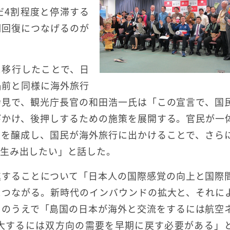
だ4割程度と停滞する
期回復につなげるのが
に移行したことで、日
禍前と同様に海外旅行
会見で、観光庁長官の和田浩一氏は「この宣言で、国
びかけ、後押しするための施策を展開する。官民が一
運を醸成し、国民が海外旅行に出かけることで、さら
を生み出したい」と話した。
進することについて「日本人の国際感覚の向上と国際
につながる。新時代のインバウンドの拡大と、それに
そのうえで「島国の日本が海外と交流をするには航空
大するには双方向の需要を早期に戻す必要がある」