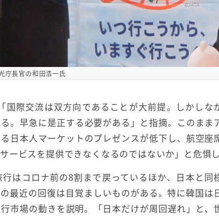
光庁長官の和田浩一氏
も「国際交流は双方向であることが大前提。しかしな
ある。早急に是正する必要がある」と指摘。このまま
ける日本人マーケットのプレゼンスが低下し、航空座
のサービスを提供できなくなるのではないか」と危惧
旅行はコロナ前の8割まで戻っているほか、日本と同
この最近の回復は目覚ましいものがある。特に韓国は
旅行市場の動きを説明。「日本だけが周回遅れ」と、