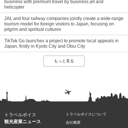
business with premium travel by business jet and
helicopter
JAL and four railway companies jointly create a wide-range
tourism model for foreign visitors to Japan, focusing on
pilgrim and spiritual cultures
TikTok Go launches a project to promote local appeals in
Japan, firstly in Kyoto City and Otsu City
もっと見る
トラベルボイスについて
トラベルボイス
観光産業ニュース
会社概要