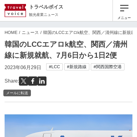
トラベルボイス
観光産業ニュース
メニュー
HOME
ニュース
韓国のLCCエアロk航空、関西／清州線に新規就航
韓国のLCCエアロk航空、関西／清州
線に新規就航、7月6日から1日2便
#LCC
#新規路線
#関西国際空港
2023年06月29日
Share:
メールに転送