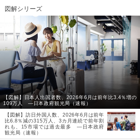
図解シリーズ
【図解】日本人出国者数、2026年6月は前年比3.4％増の
109万人 ―日本政府観光局（速報）
【図解】訪日外国人数、2026年6月は前年
比6.8％減の315万人、3カ月連続で前年割
れも、15市場では過去最多 ―日本政府
観光局（速報）