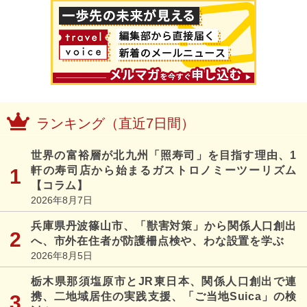
ランキング（直近7日間）
世界の富裕層が北九州「照寿司」を目指す理由、1
軒の寿司店から始まるガストロノミーツーリズム
【コラム】
2026年8月7日
兵庫県丹波篠山市、「獣害対策」から関係人口創出
へ、市外在住者が防護柵点検や、わな設置を学ぶ
2026年8月5日
栃木県那須塩原市とJR東日本、関係人口創出で連
携、二地域居住の実践支援、「ご当地Suica」の検