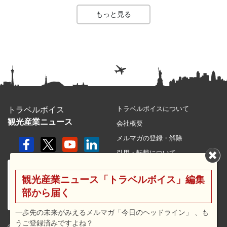
もっと見る
トラベルボイスについて
トラベルボイス
観光産業ニュース
会社概要
メルマガの登録・解除
引用・転載について
プライバシーポリシー
観光産業ニュース「トラベルボイス」編集
利用規約
部から届く
サイトマップ
広告メニュー・料金
一歩先の未来がみえるメルマガ「今日のヘッドライン」 、も
うご登録済みですよね？
プレスリリース窓口