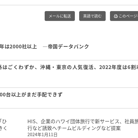
メールに転送
英語で読む
このページ
周年は2000社以上 ―帝国データバンク
はごくわずか、沖縄・東京の人気復活、2022年度は6割
00台以上がまだ手配できず
「ひ
HIS、企業のハワイ団体旅行で新サービス、社員
きく
行など誘致へチームビルディングなど提案
2024年1月11日