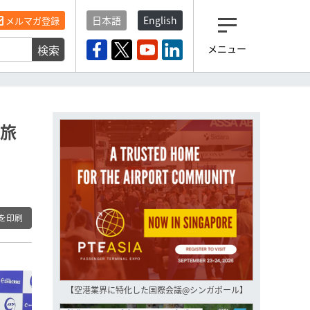
日本語
English
メルマガ登録
検索
メニュー
観光産業ニュース「トラベ
ルボイス」編集部から届く
一歩先の未来がみえるメルマガ
「今日のヘッドライン」 、もうご
登録済みですよね？
学旅
もし未だ登録していないなら…
いますぐ登録する
を印刷
【空港業界に特化した国際会議@シンガポール】