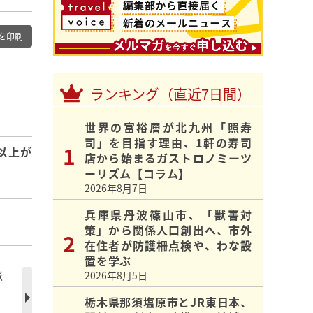
を印刷
ランキング（直近7日間）
世界の富裕層が北九州「照寿
司」を目指す理由、1軒の寿司
以上が
店から始まるガストロノミーツ
ーリズム【コラム】
2026年8月7日
兵庫県丹波篠山市、「獣害対
策」から関係人口創出へ、市外
在住者が防護柵点検や、わな設
置を学ぶ
旅
2026年8月5日
栃木県那須塩原市とJR東日本、