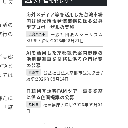
入札情報セレクト
ーリズ
海外メディア等を活用した台湾市場
向け観光情報発信業務に係る公募
復活の
型プロポーザルの実施
旅行の
一般社団法人ツーリズム
広島県呉市
KURE / 締切:2026年08月21日
AIを活用した京都観光案内機能の
が実態
活用促進事業業務に係る企画提案
の公募
TAと
公益社団法人京都市観光協会 /
京都市
っては
締切:2026年08月14日
日韓相互誘客FAMツアー事業業務
に係る企画提案の公募
課題に
福岡県庁 / 締切:2026年09月04
福岡県
。「旅
日