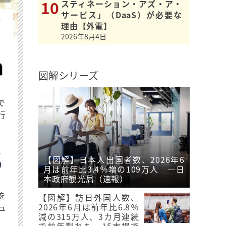
スティネーション・アズ・ア・
サービス」（DaaS）が必要な
を
理由【外電】
2026年8月4日
図解シリーズ
で
行
【図解】日本人出国者数、2026年6
月は前年比3.4％増の109万人 ―日
本政府観光局（速報）
を
【図解】訪日外国人数、
2026年6月は前年比6.8％
ュ
減の315万人、3カ月連続