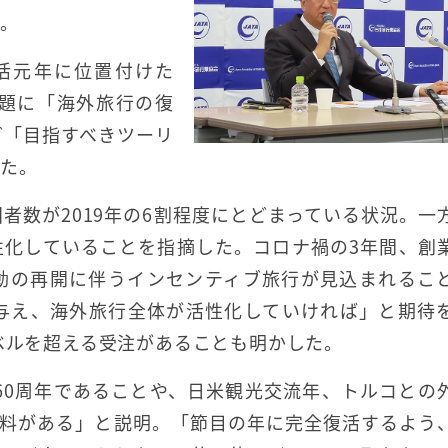
た。
復活元年に位置付けた
題に「海外旅行の復
ど「目指すべきツーリ
げた。
者数が2019年の6割程度にとどまっている状況。一
性化していることを指摘した。コロナ禍の3年間、創
動の再開に伴うインセンティブ旅行が見込まれるこ
与え、海外旅行全体が活性化していければ」と期待
レベルを超える受注があることも明かした。
化60周年であることや、日米観光交流年、トルコとの
材料がある」と説明。「節目の年に完全復活するよう