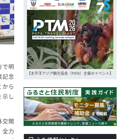
方で明
【太平洋アジア観光協会（PATA）主催のイベント】
業記念
とから
を示し
外交関
、全力