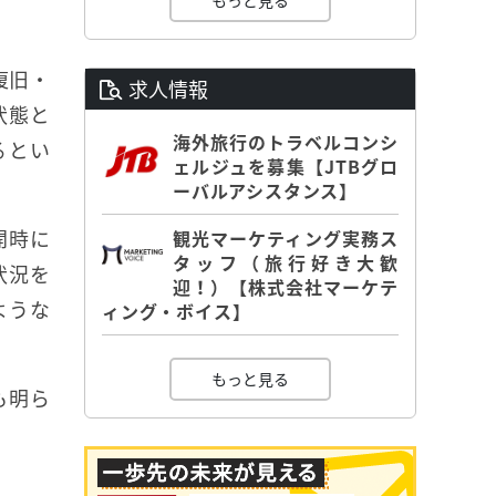
もっと見る
復旧・
求人情報
状態と
海外旅行のトラベルコンシ
るとい
ェルジュを募集【JTBグロ
ーバルアシスタンス】
開時に
観光マーケティング実務ス
タッフ（旅行好き大歓
状況を
迎！）【株式会社マーケテ
ような
ィング・ボイス】
もっと見る
も明ら