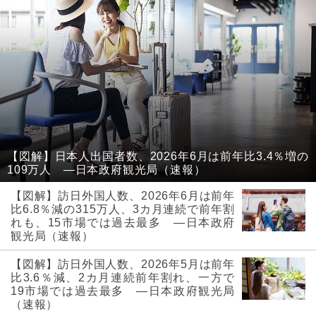
【図解】日本人出国者数、2026年6月は前年比3.4％増の
109万人 ―日本政府観光局（速報）
【図解】訪日外国人数、2026年6月は前年
比6.8％減の315万人、3カ月連続で前年割
れも、15市場では過去最多 ―日本政府
観光局（速報）
【図解】訪日外国人数、2026年5月は前年
比3.6％減、2カ月連続前年割れ、一方で
19市場では過去最多 ―日本政府観光局
（速報）