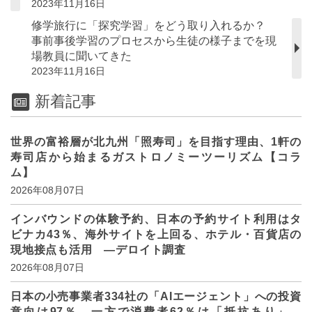
2023年11月16日
修学旅行に「探究学習」をどう取り入れるか？
事前事後学習のプロセスから生徒の様子までを現
場教員に聞いてきた
2023年11月16日
新着記事
世界の富裕層が北九州「照寿司」を目指す理由、1軒の
寿司店から始まるガストロノミーツーリズム【コラ
ム】
2026年08月07日
インバウンドの体験予約、日本の予約サイト利用はタ
ビナカ43％、海外サイトを上回る、ホテル・百貨店の
現地接点も活用 ―デロイト調査
2026年08月07日
日本の小売事業者334社の「AIエージェント」への投資
意向は97％、一方で消費者62％は「抵抗あり」