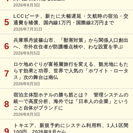
2026年8月3日
LCCピーチ、新たに大幅遅延・欠航時の宿泊・交
通費を補償、国内線1万円・国際線2万円まで
2026年7月31日
兵庫県丹波篠山市、「獣害対策」から関係人口創出
へ、市外在住者が防護柵点検や、わな設置を学ぶ
2026年8月5日
ロケ地めぐりが富裕層旅行を変える、観光地にもた
らす効果と功罪、世界で人気の「ホワイト・ロータ
ス」次の舞台は南仏
2026年8月3日
宿泊主体型ホテルの勝ち筋とは？ 管理システムの
統一で高度分析、海外では「日本人の企業」という
こと自体がブランドに
2026年8月3日
トキエア、新規予約にシステム利用料、1人1区間
100円、2026年9月から