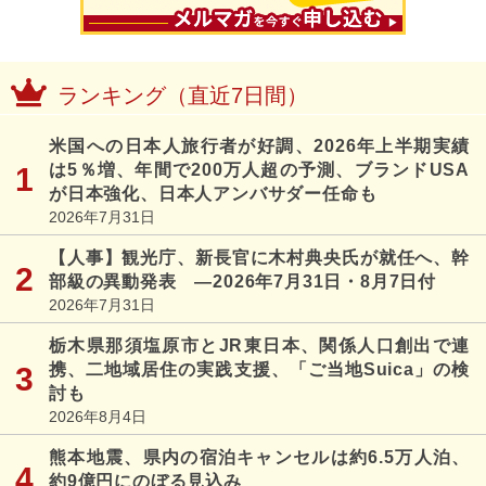
ランキング（直近7日間）
米国への日本人旅行者が好調、2026年上半期実績
は5％増、年間で200万人超の予測、ブランドUSA
が日本強化、日本人アンバサダー任命も
2026年7月31日
【人事】観光庁、新長官に木村典央氏が就任へ、幹
部級の異動発表 ―2026年7月31日・8月7日付
2026年7月31日
栃木県那須塩原市とJR東日本、関係人口創出で連
携、二地域居住の実践支援、「ご当地Suica」の検
討も
2026年8月4日
熊本地震、県内の宿泊キャンセルは約6.5万人泊、
約9億円にのぼる見込み