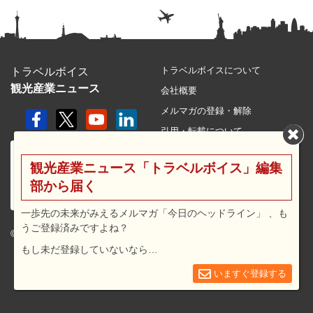
トラベルボイスについて
トラベルボイス
観光産業ニュース
会社概要
メルマガの登録・解除
引用・転載について
プライバシーポリシー
観光産業ニュース「トラベルボイス」編集
利用規約
部から届く
サイトマップ
広告メニュー・料金
一歩先の未来がみえるメルマガ「今日のヘッドライン」 、も
うご登録済みですよね？
プレスリリース窓口
© 2026 travel voice.
もし未だ登録していないなら…
求人広告
お問合せ
いますぐ登録する