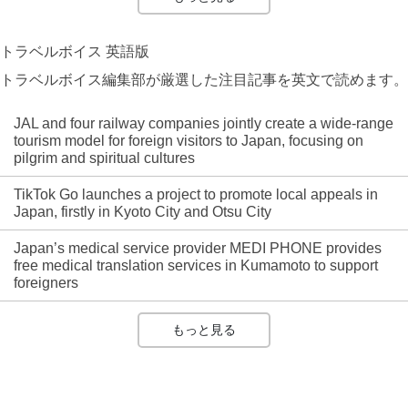
トラベルボイス 英語版
トラベルボイス編集部が厳選した注目記事を英文で読めます。
JAL and four railway companies jointly create a wide-range
tourism model for foreign visitors to Japan, focusing on
pilgrim and spiritual cultures
TikTok Go launches a project to promote local appeals in
Japan, firstly in Kyoto City and Otsu City
Japan’s medical service provider MEDI PHONE provides
free medical translation services in Kumamoto to support
foreigners
もっと見る