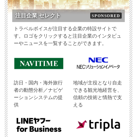
注目企業 セレクト
SPONSORED
トラベルボイスが注目する企業の特設サイトで
す。ロゴをクリックすると注目企業のインタビュ
ーやニュースを一覧することができます。
訪日・国内・海外旅行
地域が主役となり自走
者の動態分析／ナビゲ
できる観光地経営を、
ーションシステムの提
信頼の技術と情熱で支
供
える