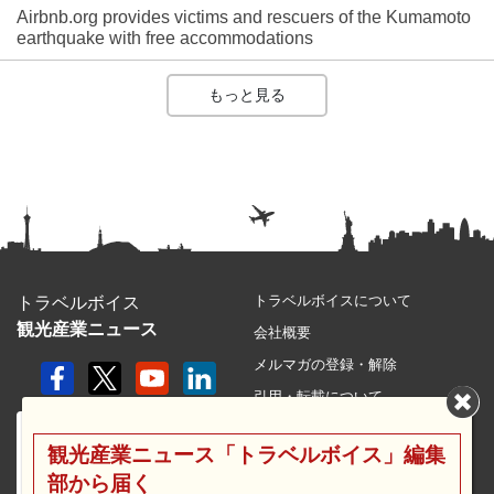
Airbnb.org provides victims and rescuers of the Kumamoto
earthquake with free accommodations
もっと見る
トラベルボイスについて
トラベルボイス
観光産業ニュース
会社概要
メルマガの登録・解除
引用・転載について
プライバシーポリシー
観光産業ニュース「トラベルボイス」編集
利用規約
部から届く
サイトマップ