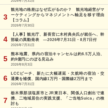
2026年7月31日
観光地の格差はなぜ広がるのか？ 観光地経営がマ
ーケティングからマネジメントへ軸足を移す理由
【コラム】
2026年7月30日
【人事】観光庁、新長官に木村典央氏が就任へ、幹
部級の異動発表 ―2026年7月31日・8月7日付
2026年7月31日
熊本地震、県内の宿泊キャンセルは約6.5万人泊、
約9億円にのぼる見込み
2026年8月3日
LCCピーチ、新たに大幅遅延・欠航時の宿泊・交
通費を補償、国内線1万円・国際線2万円まで
2026年7月31日
栃木県那須塩原市とJR東日本、関係人口創出で連
携、二地域居住の実践支援、「ご当地Suica」の検
討も