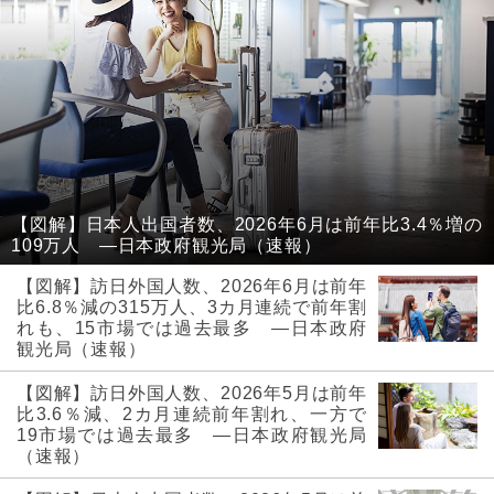
【図解】日本人出国者数、2026年6月は前年比3.4％増の
109万人 ―日本政府観光局（速報）
【図解】訪日外国人数、2026年6月は前年
比6.8％減の315万人、3カ月連続で前年割
れも、15市場では過去最多 ―日本政府
観光局（速報）
【図解】訪日外国人数、2026年5月は前年
比3.6％減、2カ月連続前年割れ、一方で
19市場では過去最多 ―日本政府観光局
（速報）