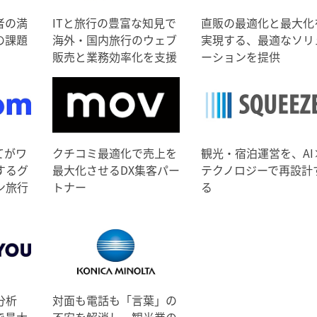
者の満
ITと旅行の豊富な知見で
直販の最適化と最大化
の課題
海外・国内旅行のウェブ
実現する、最適なソリ
販売と業務効率化を支援
ーションを提供
てがワ
クチコミ最適化で売上を
観光・宿泊運営を、AI
するグ
最大化させるDX集客パー
テクノロジーで再設計
ン旅行
トナー
る
分析
対面も電話も「言葉」の
で最大
不安を解消し、観光業の