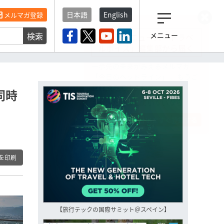
日本語
English
メルマガ登録
検索
メニュー
観光産業ニュース「トラベ
ルボイス」編集部から届く
一歩先の未来がみえるメルマガ
「今日のヘッドライン」 、もうご
登録済みですよね？
同時
もし未だ登録していないなら…
いますぐ登録する
を印刷
【旅行テックの国際サミット＠スペイン】