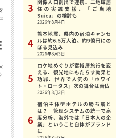
関係人口創出で連携、二地域居
住の実践支援、「ご当地
を
Suica」の検討も
ュ
2026年8月4日
熊本地震、県内の宿泊キャンセ
ルは約6.5万人泊、約9億円にの
ぼる見込み
2026年8月3日
ロケ地めぐりが富裕層旅行を変
×
える、観光地にもたらす効果と
す
功罪、世界で人気の「ホワイ
ト・ロータス」次の舞台は南仏
2026年8月3日
宿泊主体型ホテルの勝ち筋と
は？ 管理システムの統一で高
度分析、海外では「日本人の企
業」ということ自体がブランド
に
2026年8月3日