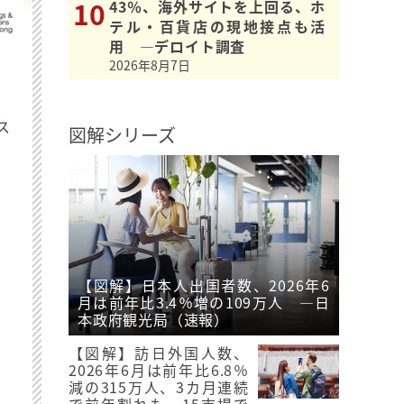
43％、海外サイトを上回る、ホ
テル・百貨店の現地接点も活
用 ―デロイト調査
2026年8月7日
最
ス
図解シリーズ
【図解】日本人出国者数、2026年6
月は前年比3.4％増の109万人 ―日
本政府観光局（速報）
【図解】訪日外国人数、
2026年6月は前年比6.8％
減の315万人、3カ月連続