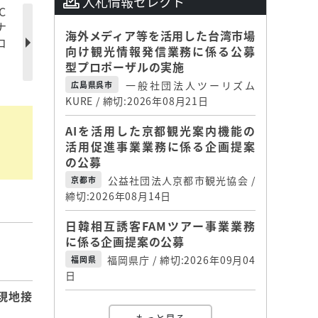
入札情報セレクト
C
ナ
海外メディア等を活用した台湾市場
コ
向け観光情報発信業務に係る公募
型プロポーザルの実施
一般社団法人ツーリズム
広島県呉市
KURE / 締切:2026年08月21日
AIを活用した京都観光案内機能の
活用促進事業業務に係る企画提案
の公募
公益社団法人京都市観光協会 /
京都市
締切:2026年08月14日
日韓相互誘客FAMツアー事業業務
に係る企画提案の公募
】
福岡県庁 / 締切:2026年09月04
福岡県
日
現地接