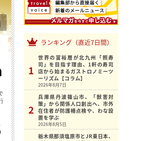
ランキング（直近7日間）
を
世界の富裕層が北九州「照寿
司」を目指す理由、1軒の寿司
店から始まるガストロノミーツ
ーリズム【コラム】
2026年8月7日
で
兵庫県丹波篠山市、「獣害対
行
策」から関係人口創出へ、市外
在住者が防護柵点検や、わな設
置を学ぶ
2026年8月5日
栃木県那須塩原市とJR東日本、