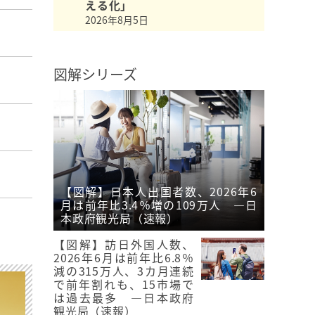
える化」
2026年8月5日
図解シリーズ
【図解】日本人出国者数、2026年6
月は前年比3.4％増の109万人 ―日
本政府観光局（速報）
【図解】訪日外国人数、
2026年6月は前年比6.8％
減の315万人、3カ月連続
で前年割れも、15市場で
は過去最多 ―日本政府
観光局（速報）