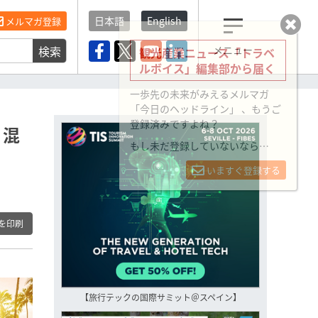
日本語
English
メルマガ登録
検索
メニュー
観光産業ニュース「トラベ
ルボイス」編集部から届く
一歩先の未来がみえるメルマガ
「今日のヘッドライン」 、もうご
登録済みですよね？
、混
もし未だ登録していないなら…
いますぐ登録する
を印刷
【旅行テックの国際サミット＠スペイン】