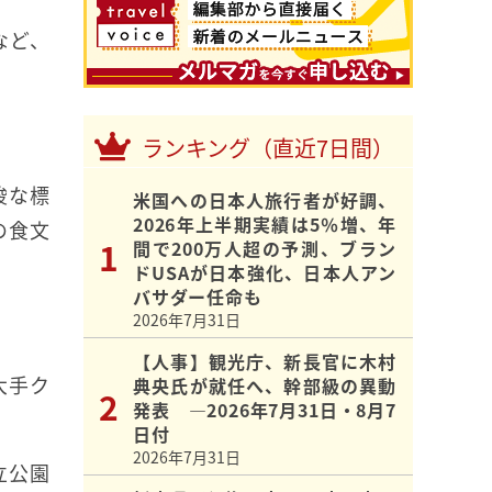
など、
ランキング（直近7日間）
峻な標
米国への日本人旅行者が好調、
2026年上半期実績は5％増、年
の食文
間で200万人超の予測、ブラン
ドUSAが日本強化、日本人アン
バサダー任命も
2026年7月31日
【人事】観光庁、新長官に木村
大手ク
典央氏が就任へ、幹部級の異動
発表 ―2026年7月31日・8月7
日付
2026年7月31日
立公園