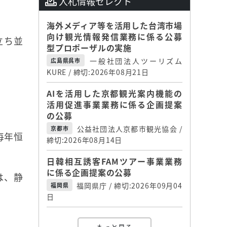
入札情報セレクト
海外メディア等を活用した台湾市場
向け観光情報発信業務に係る公募
立ち並
型プロポーザルの実施
一般社団法人ツーリズム
広島県呉市
KURE / 締切:2026年08月21日
AIを活用した京都観光案内機能の
活用促進事業業務に係る企画提案
の公募
公益社団法人京都市観光協会 /
京都市
毎年恒
締切:2026年08月14日
日韓相互誘客FAMツアー事業業務
に係る企画提案の公募
は、静
福岡県庁 / 締切:2026年09月04
福岡県
日