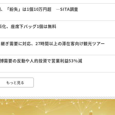
「紛失」は1個10万円超 ―SITA調査
料化、座席下バッグ1個は無料
継ぎ需要に対応、27時間以上の滞在客向け観光ツアー
 万博需要の反動や人的投資で営業利益53％減
もっと見る