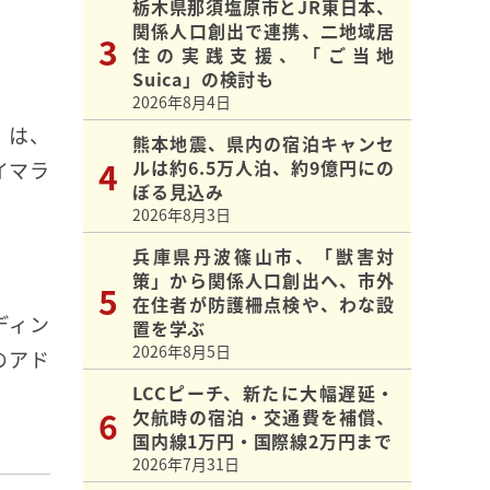
栃木県那須塩原市とJR東日本、
関係人口創出で連携、二地域居
住の実践支援、「ご当地
Suica」の検討も
2026年8月4日
」は、
熊本地震、県内の宿泊キャンセ
ルは約6.5万人泊、約9億円にの
イマラ
ぼる見込み
2026年8月3日
兵庫県丹波篠山市、「獣害対
策」から関係人口創出へ、市外
在住者が防護柵点検や、わな設
ディン
置を学ぶ
2026年8月5日
のアド
LCCピーチ、新たに大幅遅延・
欠航時の宿泊・交通費を補償、
国内線1万円・国際線2万円まで
2026年7月31日