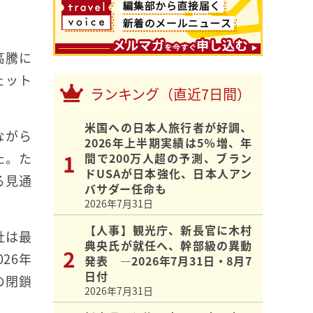
高騰に
ェット
ランキング（直近7日間）
米国への日本人旅行者が好調、
ながら
2026年上半期実績は5％増、年
た。た
間で200万人超の予測、ブラン
ドUSAが日本強化、日本人アン
る見通
バサダー任命も
2026年7月31日
【人事】観光庁、新長官に木村
社は最
典央氏が就任へ、幹部級の異動
26年
発表 ―2026年7月31日・8月7
日付
の閉鎖
2026年7月31日