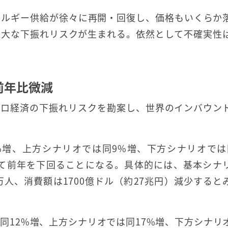
ネルギー供給が徐々に再開・回復し、価格もいくらか
重大な下振れリスクが生まれる。依然として不確実性
前年比微減
クロ経済の下振れリスクを勘案し、世界のインバウン
%増、上方シナリオでは同9%増、下方シナリオでは
めて前年を下回ることになる。具体的には、基本シナ
万人、消費額は1700億ドル（約27兆円）減少すると
同12%増、上方シナリオでは同17%増、下方シナリ