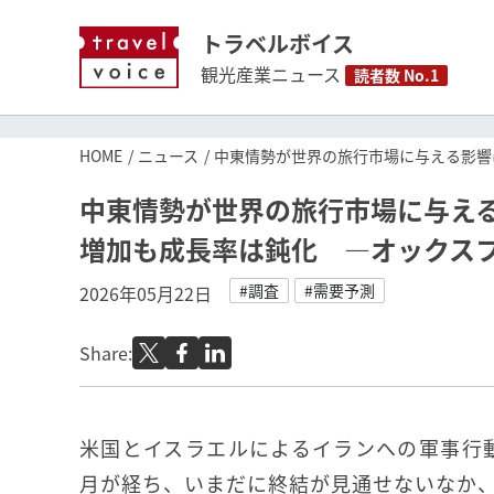
トラベルボイス
観光産業ニュース
読者数 No.1
HOME
ニュース
中東情勢が世界の旅行市場に与える影響
中東情勢が世界の旅行市場に与える
増加も成長率は鈍化 ―オックス
#調査
#需要予測
2026年05月22日
Share:
米国とイスラエルによるイランへの軍事行
月が経ち、いまだに終結が見通せないなか