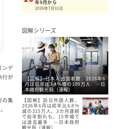
年9月から
2026年7月31日
図解シリーズ
パンデ
旅行が
【図解】日本人出国者数、2026年6
月は前年比3.4％増の109万人 ―日
本政府観光局（速報）
行の集
【図解】訪日外国人数、
2026年6月は前年比6.8％
た。
減の315万人、3カ月連続
で前年割れも、15市場で
は過去最多 ―日本政府
観光局（速報）