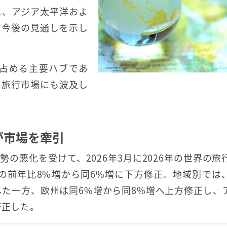
は、アジア太平洋およ
、今後の見通しを示し
を占める主要ハブであ
の旅行市場にも波及し
が市場を牽引
の悪化を受けて、2026年3月に2026年の世界の旅
点の前年比8%増から同6%増に下方修正。地域別では
した一方、欧州は同6%増から同8%増へ上方修正し、
修正した。