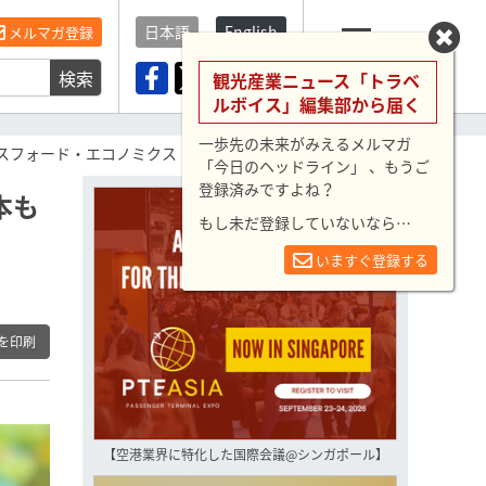
日本語
English
メルマガ登録
検索
メニュー
観光産業ニュース「トラベ
ルボイス」編集部から届く
一歩先の未来がみえるメルマガ
クスフォード・エコノミクス
「今日のヘッドライン」 、もうご
登録済みですよね？
本も
もし未だ登録していないなら…
いますぐ登録する
を印刷
【空港業界に特化した国際会議@シンガポール】