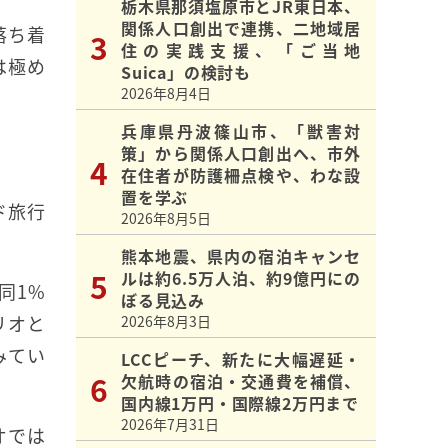
栃木県那須塩原市とJR東日本、
関係人口創出で連携、二地域居
落ち着
住の実践支援、「ご当地
は極め
Suica」の検討も
2026年8月4日
兵庫県丹波篠山市、「獣害対
策」から関係人口創出へ、市外
在住者が防護柵点検や、わな設
置を学ぶ
ド旅行
2026年8月5日
熊本地震、県内の宿泊キャンセ
ルは約6.5万人泊、約9億円にの
同1%
ぼる見込み
リオと
2026年8月3日
みてい
LCCピーチ、新たに大幅遅延・
欠航時の宿泊・交通費を補償、
国内線1万円・国際線2万円まで
2026年7月31日
オでは