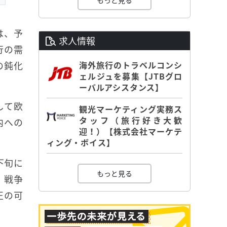
もっと見る
は、予
求人情報
行の需
海外旅行のトラベルコンシ
の鈍化
ェルジュを募集【JTBグロ
。
ーバルアシスタンス】
して欧
観光マーケティング実務ス
タッフ（旅行好き大歓
内への
迎！）【株式会社マーケテ
ィング・ボイス】
下旬に
もっと見る
、戦争
正の可