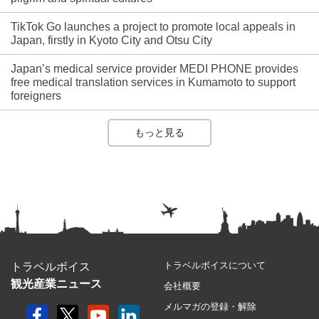
TikTok Go launches a project to promote local appeals in
Japan, firstly in Kyoto City and Otsu City
Japan’s medical service provider MEDI PHONE provides
free medical translation services in Kumamoto to support
foreigners
もっと見る
トラベルボイスについて
トラベルボイス
観光産業ニュース
会社概要
メルマガの登録・解除