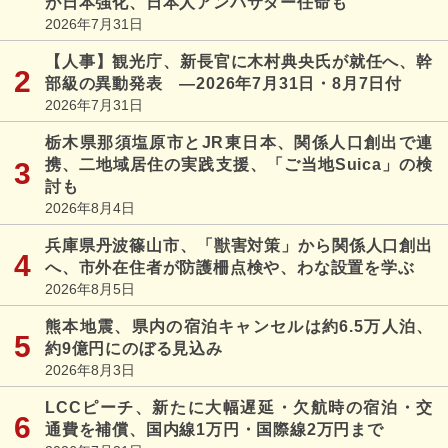
が日本強化、日本人アンバサダー任命も
2026年7月31日
【人事】観光庁、新長官に木村典央氏が就任へ、幹
部級の異動発表 ―2026年7月31日・8月7日付
2026年7月31日
栃木県那須塩原市とJR東日本、関係人口創出で連
携、二地域居住の実践支援、「ご当地Suica」の検
討も
2026年8月4日
兵庫県丹波篠山市、「獣害対策」から関係人口創出
へ、市外在住者が防護柵点検や、わな設置を学ぶ
2026年8月5日
熊本地震、県内の宿泊キャンセルは約6.5万人泊、
約9億円にのぼる見込み
2026年8月3日
LCCピーチ、新たに大幅遅延・欠航時の宿泊・交
通費を補償、国内線1万円・国際線2万円まで