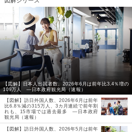
図解シリーズ
【図解】日本人出国者数、2026年6月は前年比3.4％増の
109万人 ―日本政府観光局（速報）
【図解】訪日外国人数、2026年6月は前年
比6.8％減の315万人、3カ月連続で前年割
れも、15市場では過去最多 ―日本政府
観光局（速報）
【図解】訪日外国人数、2026年5月は前年