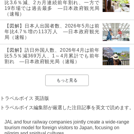
比3.6％減、2カ月連続前年割れ、一方で
19市場では過去最多 ―日本政府観光局
（速報）
【図解】日本人出国者数、2026年5月は前
年比4.7％増の113万人 ―日本政府観光
局（速報）
【図解】訪日外国人数、2026年4月は前年
比5.5％減369万人、1～4月累計でも前年
割れ ―日本政府観光局（速報）
もっと見る
トラベルボイス 英語版
トラベルボイス編集部が厳選した注目記事を英文で読めます。
JAL and four railway companies jointly create a wide-range
tourism model for foreign visitors to Japan, focusing on
pilgrim and spiritual cultures