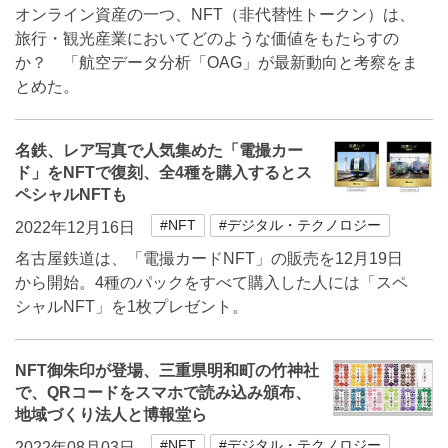
オンライン資産の一つ、NFT（非代替性トークン）は、
旅行・観光産業においてどのような価値をもたらすの
か？ 「航空データ分析「OAG」が最新動向と考察をま
とめた。
名鉄、レア写真で人気集めた「電撮カー
ド」をNFTで復刻、全4種を購入するとス
ペシャルNFTも
#NFT
#デジタル・テクノロジー
2022年12月16日
名古屋鉄道は、「電撮カードNFT」の販売を12月19日
から開始。4種のパックをすべて購入した人には「スペ
シャルNFT」を1枚プレゼント。
NFT御朱印が登場、三重県明和町の竹神社
で、QRコードをスマホで読み込み頒布、
地域づくり法人と博報堂ら
#NFT
#デジタル・テクノロジー
2022年08月03日