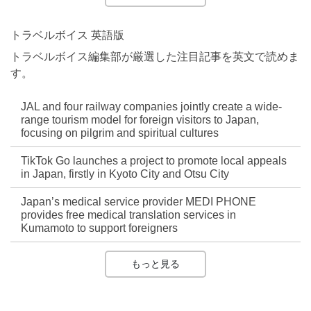
トラベルボイス 英語版
トラベルボイス編集部が厳選した注目記事を英文で読めま
す。
JAL and four railway companies jointly create a wide-
range tourism model for foreign visitors to Japan,
focusing on pilgrim and spiritual cultures
TikTok Go launches a project to promote local appeals
in Japan, firstly in Kyoto City and Otsu City
Japan’s medical service provider MEDI PHONE
provides free medical translation services in
Kumamoto to support foreigners
もっと見る