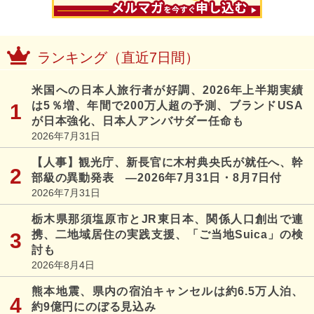
ランキング（直近7日間）
米国への日本人旅行者が好調、2026年上半期実績
は5％増、年間で200万人超の予測、ブランドUSA
が日本強化、日本人アンバサダー任命も
2026年7月31日
【人事】観光庁、新長官に木村典央氏が就任へ、幹
部級の異動発表 ―2026年7月31日・8月7日付
2026年7月31日
栃木県那須塩原市とJR東日本、関係人口創出で連
携、二地域居住の実践支援、「ご当地Suica」の検
討も
2026年8月4日
熊本地震、県内の宿泊キャンセルは約6.5万人泊、
約9億円にのぼる見込み