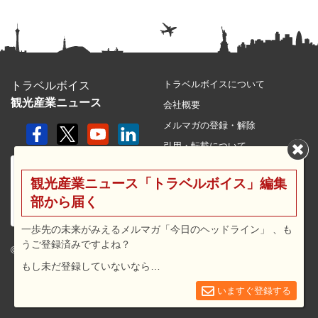
トラベルボイスについて
トラベルボイス
観光産業ニュース
会社概要
メルマガの登録・解除
引用・転載について
プライバシーポリシー
観光産業ニュース「トラベルボイス」編集
利用規約
部から届く
サイトマップ
広告メニュー・料金
一歩先の未来がみえるメルマガ「今日のヘッドライン」 、も
うご登録済みですよね？
プレスリリース窓口
© 2026 travel voice.
もし未だ登録していないなら…
求人広告
お問合せ
いますぐ登録する