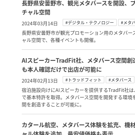
長野県安曇野市、観光メタバースを開設、
チャル空間
#デジタル・テクノロジー
#メタ
2024年03月14日
長野県安曇野市が観光プロモーション用のメタバー
ャル空間で、各種イベントも開催。
AIスピーカーTradFit社、メタバース空
も本人確認だけで出店が可能に
#トラッドフィット
#メタバース
2024年02月13日
宿泊施設向けにAIスピーカーを提供するTradFit
で基本特許を取得。メタバース空間を開発する環境
間を創造することが可能に。
カタール航空、メタバース体験を拡充、機
ャル体験を追加、最安値価格も表示