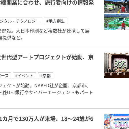
幹線開業に合わせ、旅行者向けの情報発
デジタル・テクノロジー
#地方創生
を開設。大日本印刷など複数社が連携して展
験提供など。
次世代型アートプロジェクトが始動、京
バース
#イベント
#京都
ェクトが始動。NAKED社が企画、京都市、
菱UFJ銀行やサイバーエージェントもパート
カ月で130万人が来場、18～24歳が6