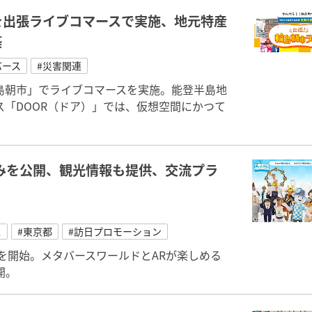
を出張ライブコマースで実施、地元特産
築
バース
#災害関連
張輪島朝市」でライブコマースを実施。能登半島地
「DOOR（ドア）」では、仮想空間にかつて
。
みを公開、観光情報も提供、交流プラ
ス
#東京都
#訪日プロモーション
を開始。メタバースワールドとARが楽しめる
開。