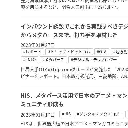
鹿児島県薩摩川内市はふるさと納税返礼品としてNF
典を用意するなど、関係人口創出にも取り組む。
インバウンド誘致でこれから実践すべきデ
からメタバースまで、打ち手を取材した
2023年01月27日
#レポート
#トリップ・ドットコム
#OTA
#地方創
#JNTO
#メタバース
#デジタル・テクノロジー
世界大手OTAのTrip.comグループが実施した「2
ビナーをレポート。日本政府観光局、三菱地所、ANA
HIS、メタバース活用で日本のアニメ・マ
ミュニティ形成も
#HIS
#デジタル・テクノロジー
2023年01月17日
HISは、世界最大級の日本アニメ・マンガコミュニティ「