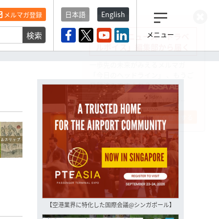
日本語
English
メルマガ登録
検索
メニュー
観光産業ニュース「トラベ
ルボイス」編集部から届く
一歩先の未来がみえるメルマガ
「今日のヘッドライン」 、もうご
登録済みですよね？
もし未だ登録していないなら…
いますぐ登録する
【空港業界に特化した国際会議@シンガポール】