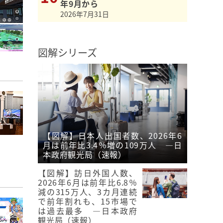
年9月から
2026年7月31日
図解シリーズ
【図解】日本人出国者数、2026年6
月は前年比3.4％増の109万人 ―日
本政府観光局（速報）
【図解】訪日外国人数、
2026年6月は前年比6.8％
減の315万人、3カ月連続
で前年割れも、15市場で
は過去最多 ―日本政府
観光局（速報）