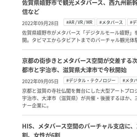
佐賀県嬉野市で観光メタバース、西九州新
信など
#AR / VR / MR
#メタバース
#
2022年09月28日
佐賀県嬉野市がメタバース「デジタルモール嬉野」
開。タビマエからタビアトまでのバーチャル観光体
京都の街歩きとメタバース空間が交差する
都市と宇治市、滋賀県大津市で今秋開始
#デジタル・テクノロジー
#メタ
2022年09月05日
京都と滋賀の寺社仏閣を舞台にした大型アートプロジ
宇治市、大津市（滋賀県）が共催・後援するほか、三
ナー企業に。
HIS、メタバース空間のバーチャル支店に、1
割、女性が6割