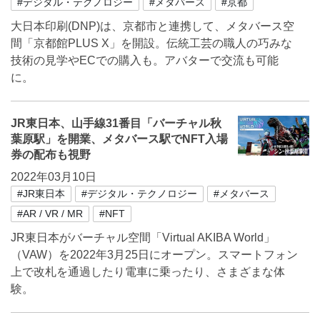
#デジタル・テクノロジー
#メタバース
#京都
大日本印刷(DNP)は、京都市と連携して、メタバース空
間「京都館PLUS X」を開設。伝統工芸の職人の巧みな
技術の見学やECでの購入も。アバターで交流も可能
に。
JR東日本、山手線31番目「バーチャル秋
葉原駅」を開業、メタバース駅でNFT入場
券の配布も視野
2022年03月10日
#JR東日本
#デジタル・テクノロジー
#メタバース
#AR / VR / MR
#NFT
JR東日本がバーチャル空間「Virtual AKIBA World」
（VAW）を2022年3月25日にオープン。スマートフォン
上で改札を通過したり電車に乗ったり、さまざまな体
験。