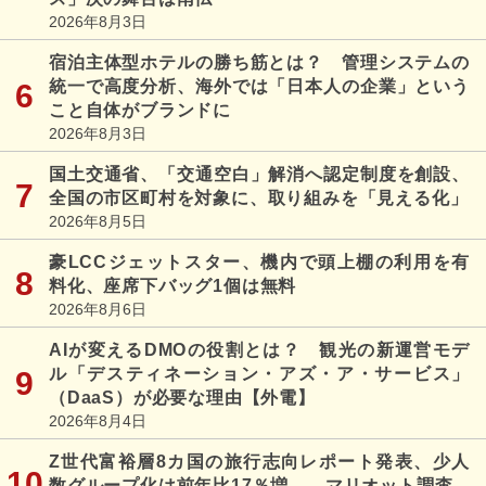
2026年8月3日
宿泊主体型ホテルの勝ち筋とは？ 管理システムの
統一で高度分析、海外では「日本人の企業」という
こと自体がブランドに
2026年8月3日
国土交通省、「交通空白」解消へ認定制度を創設、
全国の市区町村を対象に、取り組みを「見える化」
2026年8月5日
豪LCCジェットスター、機内で頭上棚の利用を有
料化、座席下バッグ1個は無料
2026年8月6日
AIが変えるDMOの役割とは？ 観光の新運営モデ
ル「デスティネーション・アズ・ア・サービス」
（DaaS）が必要な理由【外電】
2026年8月4日
Z世代富裕層8カ国の旅行志向レポート発表、少人
数グループ化は前年比17％増 ―マリオット調査