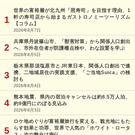
世界の富裕層が北九州「照寿司」を目指す理由、1
軒の寿司店から始まるガストロノミーツーリズム
【コラム】
2026年8月7日
兵庫県丹波篠山市、「獣害対策」から関係人口創出
へ、市外在住者が防護柵点検や、わな設置を学ぶ
2026年8月5日
栃木県那須塩原市とJR東日本、関係人口創出で連
携、二地域居住の実践支援、「ご当地Suica」の検
討も
2026年8月4日
熊本地震、県内の宿泊キャンセルは約6.5万人泊、
約9億円にのぼる見込み
2026年8月3日
ロケ地めぐりが富裕層旅行を変える、観光地にもた
らす効果と功罪、世界で人気の「ホワイト・ロータ
ス」次の舞台は南仏