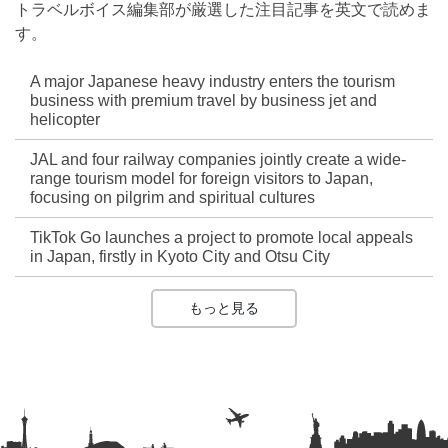
トラベルボイス編集部が厳選した注目記事を英文で読めま
す。
A major Japanese heavy industry enters the tourism
business with premium travel by business jet and
helicopter
JAL and four railway companies jointly create a wide-
range tourism model for foreign visitors to Japan,
focusing on pilgrim and spiritual cultures
TikTok Go launches a project to promote local appeals
in Japan, firstly in Kyoto City and Otsu City
もっと見る