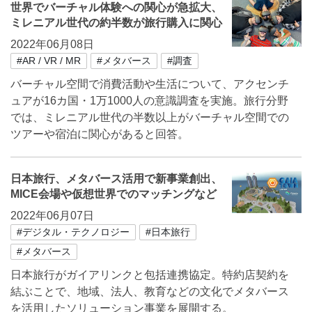
世界でバーチャル体験への関心が急拡大、
ミレニアル世代の約半数が旅行購入に関心
2022年06月08日
#AR / VR / MR
#メタバース
#調査
バーチャル空間で消費活動や生活について、アクセンチ
ュアが16カ国・1万1000人の意識調査を実施。旅行分野
では、ミレニアル世代の半数以上がバーチャル空間での
ツアーや宿泊に関心があると回答。
日本旅行、メタバース活用で新事業創出、
MICE会場や仮想世界でのマッチングなど
2022年06月07日
#デジタル・テクノロジー
#日本旅行
#メタバース
日本旅行がガイアリンクと包括連携協定。特約店契約を
結ぶことで、地域、法人、教育などの文化でメタバース
を活用したソリューション事業を展開する。