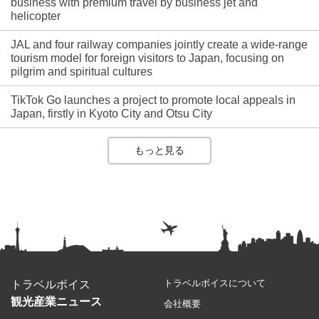
business with premium travel by business jet and
helicopter
JAL and four railway companies jointly create a wide-range
tourism model for foreign visitors to Japan, focusing on
pilgrim and spiritual cultures
TikTok Go launches a project to promote local appeals in
Japan, firstly in Kyoto City and Otsu City
もっと見る
トラベルボイスについて
トラベルボイス
観光産業ニュース
会社概要