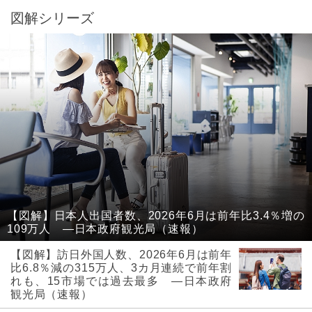
図解シリーズ
【図解】日本人出国者数、2026年6月は前年比3.4％増の
109万人 ―日本政府観光局（速報）
【図解】訪日外国人数、2026年6月は前年
比6.8％減の315万人、3カ月連続で前年割
れも、15市場では過去最多 ―日本政府
観光局（速報）