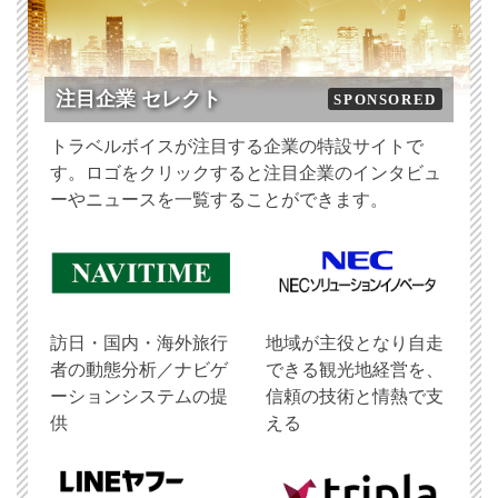
注目企業 セレクト
SPONSORED
トラベルボイスが注目する企業の特設サイトで
す。ロゴをクリックすると注目企業のインタビュ
ーやニュースを一覧することができます。
訪日・国内・海外旅行
地域が主役となり自走
者の動態分析／ナビゲ
できる観光地経営を、
ーションシステムの提
信頼の技術と情熱で支
供
える