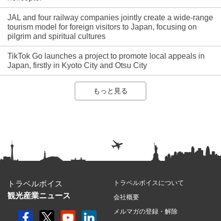
JAL and four railway companies jointly create a wide-range
tourism model for foreign visitors to Japan, focusing on
pilgrim and spiritual cultures
TikTok Go launches a project to promote local appeals in
Japan, firstly in Kyoto City and Otsu City
もっと見る
トラベルボイスについて
トラベルボイス
観光産業ニュース
会社概要
メルマガの登録・解除