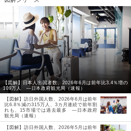
【図解】日本人出国者数、2026年6月は前年比3.4％増の
109万人 ―日本政府観光局（速報）
【図解】訪日外国人数、2026年6月は前年
比6.8％減の315万人、3カ月連続で前年割
れも、15市場では過去最多 ―日本政府
観光局（速報）
【図解】訪日外国人数、2026年5月は前年