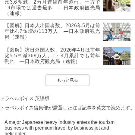
比3.6％減、2カ月連続前年割れ、一方で
19市場では過去最多 ―日本政府観光局
（速報）
【図解】日本人出国者数、2026年5月は前
年比4.7％増の113万人 ―日本政府観光
局（速報）
【図解】訪日外国人数、2026年4月は前年
比5.5％減369万人、1～4月累計でも前年
割れ ―日本政府観光局（速報）
もっと見る
トラベルボイス 英語版
トラベルボイス編集部が厳選した注目記事を英文で読めます。
A major Japanese heavy industry enters the tourism
business with premium travel by business jet and
helicopter