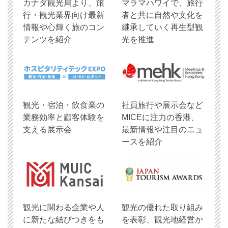
​カナダ観光局より、旅
マラマハワイで、旅行
行・観光業界向け最新
者と共に自然や文化を
情報や心輝く旅のコン
継承していく再生型観
テンツを紹介
光を推進
観光・宿泊・飲食業の
社員旅行や展示会など
業務効率と顧客体験を
MICEに注力の香港、
支える展示会
最新情報や注目のニュ
ースを紹介
観光に関わる企業や人
観光の優れた取り組み
に新たな結びつきをも
を表彰、観光地経営か