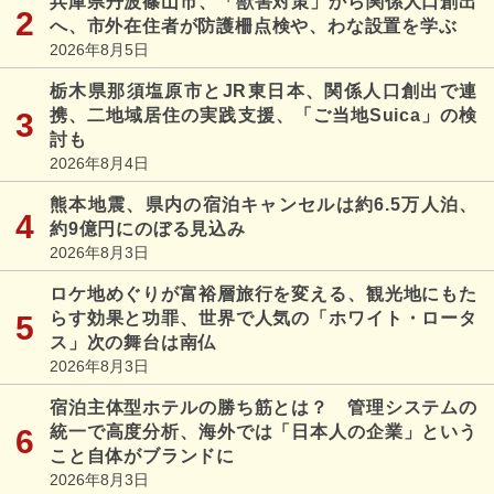
兵庫県丹波篠山市、「獣害対策」から関係人口創出
へ、市外在住者が防護柵点検や、わな設置を学ぶ
2026年8月5日
栃木県那須塩原市とJR東日本、関係人口創出で連
携、二地域居住の実践支援、「ご当地Suica」の検
討も
2026年8月4日
熊本地震、県内の宿泊キャンセルは約6.5万人泊、
約9億円にのぼる見込み
2026年8月3日
ロケ地めぐりが富裕層旅行を変える、観光地にもた
らす効果と功罪、世界で人気の「ホワイト・ロータ
ス」次の舞台は南仏
2026年8月3日
宿泊主体型ホテルの勝ち筋とは？ 管理システムの
統一で高度分析、海外では「日本人の企業」という
こと自体がブランドに
2026年8月3日