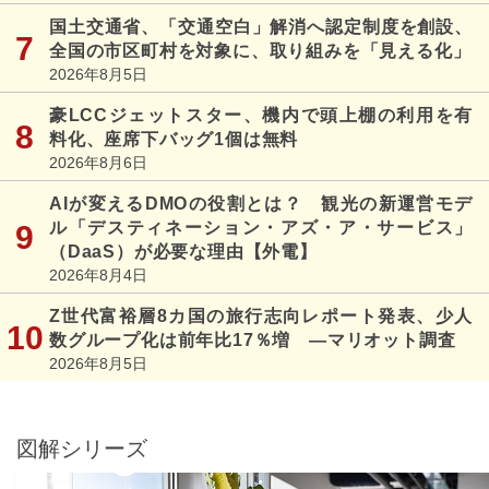
国土交通省、「交通空白」解消へ認定制度を創設、
全国の市区町村を対象に、取り組みを「見える化」
2026年8月5日
豪LCCジェットスター、機内で頭上棚の利用を有
料化、座席下バッグ1個は無料
2026年8月6日
AIが変えるDMOの役割とは？ 観光の新運営モデ
ル「デスティネーション・アズ・ア・サービス」
（DaaS）が必要な理由【外電】
2026年8月4日
Z世代富裕層8カ国の旅行志向レポート発表、少人
数グループ化は前年比17％増 ―マリオット調査
2026年8月5日
図解シリーズ