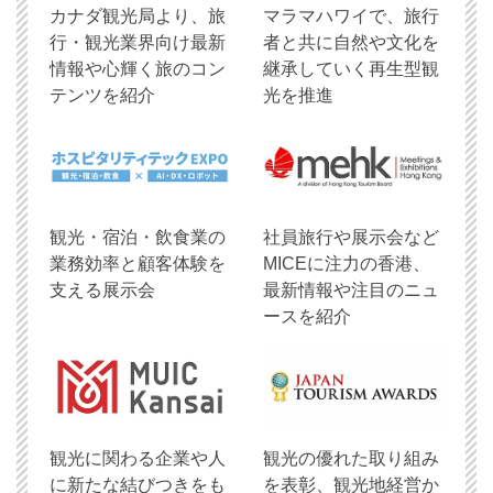
​カナダ観光局より、旅
マラマハワイで、旅行
行・観光業界向け最新
者と共に自然や文化を
情報や心輝く旅のコン
継承していく再生型観
テンツを紹介
光を推進
観光・宿泊・飲食業の
社員旅行や展示会など
業務効率と顧客体験を
MICEに注力の香港、
支える展示会
最新情報や注目のニュ
ースを紹介
観光に関わる企業や人
観光の優れた取り組み
に新たな結びつきをも
を表彰、観光地経営か