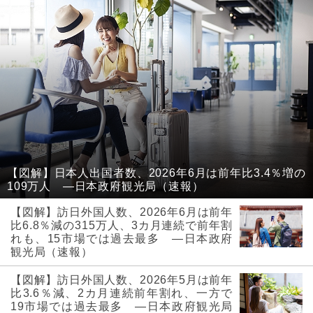
【図解】日本人出国者数、2026年6月は前年比3.4％増の
109万人 ―日本政府観光局（速報）
【図解】訪日外国人数、2026年6月は前年
比6.8％減の315万人、3カ月連続で前年割
れも、15市場では過去最多 ―日本政府
観光局（速報）
【図解】訪日外国人数、2026年5月は前年
比3.6％減、2カ月連続前年割れ、一方で
19市場では過去最多 ―日本政府観光局