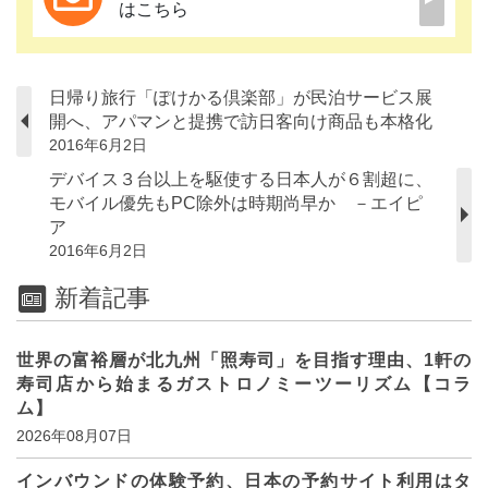
はこちら
日帰り旅行「ぽけかる倶楽部」が民泊サービス展
開へ、アパマンと提携で訪日客向け商品も本格化
2016年6月2日
デバイス３台以上を駆使する日本人が６割超に、
モバイル優先もPC除外は時期尚早か －エイピ
ア
2016年6月2日
新着記事
世界の富裕層が北九州「照寿司」を目指す理由、1軒の
寿司店から始まるガストロノミーツーリズム【コラ
ム】
2026年08月07日
インバウンドの体験予約、日本の予約サイト利用はタ