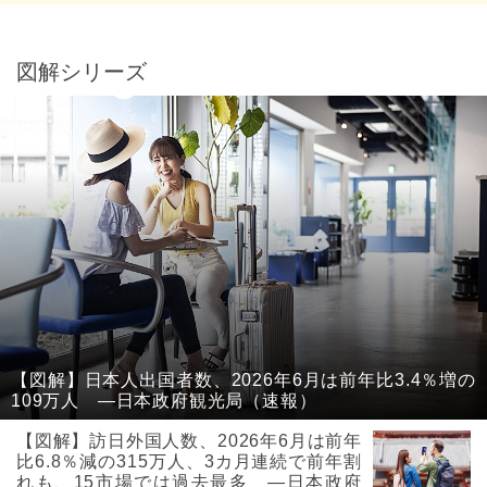
図解シリーズ
【図解】日本人出国者数、2026年6月は前年比3.4％増の
109万人 ―日本政府観光局（速報）
【図解】訪日外国人数、2026年6月は前年
比6.8％減の315万人、3カ月連続で前年割
れも、15市場では過去最多 ―日本政府