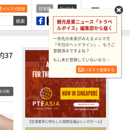
日本語
English
メルマガ登録
検索
メニュー
観光産業ニュース「トラベ
ルボイス」編集部から届く
一歩先の未来がみえるメルマガ
「今日のヘッドライン」 、もうご
登録済みですよね？
37
もし未だ登録していないなら…
いますぐ登録する
を印刷
【空港業界に特化した国際会議@シンガポール】