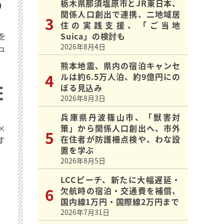
栃木県那須塩原市とJR東日本、
関係人口創出で連携、二地域居
住の実践支援、「ご当地
を
Suica」の検討も
2026年8月4日
ュ
熊本地震、県内の宿泊キャンセ
ルは約6.5万人泊、約9億円にの
ぼる見込み
2026年8月3日
兵庫県丹波篠山市、「獣害対
×
策」から関係人口創出へ、市外
在住者が防護柵点検や、わな設
す
置を学ぶ
2026年8月5日
LCCピーチ、新たに大幅遅延・
欠航時の宿泊・交通費を補償、
国内線1万円・国際線2万円まで
2026年7月31日