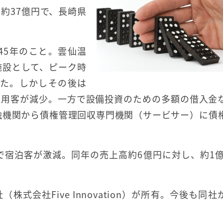
約37億円で、長崎県
45年のこと。雲仙温
施設として、ピーク時
いた。しかしその後は
利用客が減少。一方で設備投資のための多額の借入金
金融機関から債権管理回収専門機関（サービサー）に債
で宿泊客が激減。同年の売上高約6億円に対し、約1億1
式会社Five Innovation）が所有。今後も同社