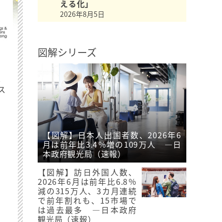
える化」
2026年8月5日
図解シリーズ
最
ス
【図解】日本人出国者数、2026年6
月は前年比3.4％増の109万人 ―日
本政府観光局（速報）
【図解】訪日外国人数、
2026年6月は前年比6.8％
減の315万人、3カ月連続
で前年割れも、15市場で
は過去最多 ―日本政府
観光局（速報）