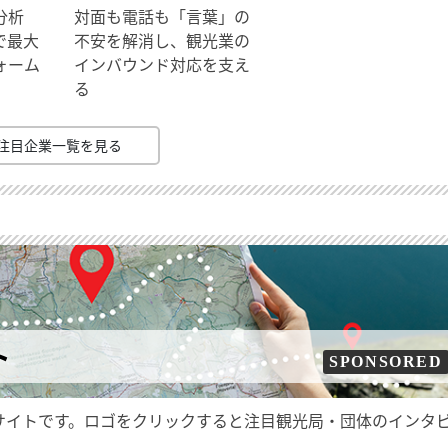
分析
対面も電話も「言葉」の
で最大
不安を解消し、観光業の
ォーム
インバウンド対応を支え
る
注目企業一覧を見る
ト
SPONSORED
サイトです。ロゴをクリックすると注目観光局・団体のインタ