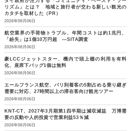
タイ政府が注力する「コミュニティ・ベースド・ツー
リズム」とは？ 地域と旅行者が交わる新しい観光の
カタチを取材した（PR）
2026年08月06日
航空業界の手荷物トラブル、年間コストは約1兆円、
「紛失」は1個10万円超 ―SITA調査
2026年08月06日
豪LCCジェットスター、機内で頭上棚の利用を有料
化、座席下バッグ1個は無料
2026年08月06日
エールフランス航空、パリ到着客の5割占める乗り継ぎ
需要に対応、27時間以上の滞在客向け観光ツアー
2026年08月06日
KNT-CT、2027年3月期第1四半期は減収減益 万博需
要の反動や人的投資で営業利益53％減
2026年08月06日