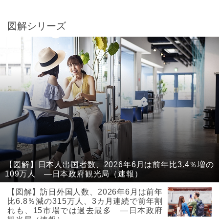
図解シリーズ
【図解】日本人出国者数、2026年6月は前年比3.4％増の
109万人 ―日本政府観光局（速報）
【図解】訪日外国人数、2026年6月は前年
比6.8％減の315万人、3カ月連続で前年割
れも、15市場では過去最多 ―日本政府