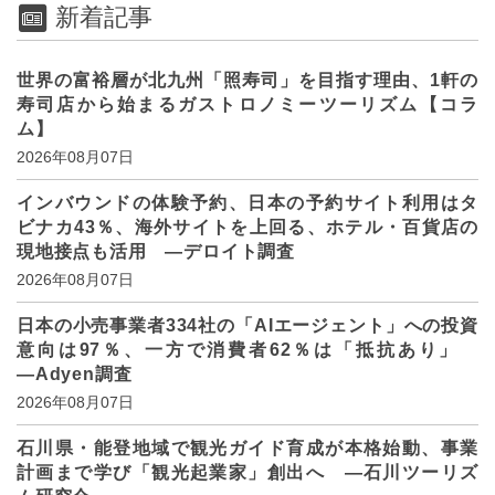
新着記事
世界の富裕層が北九州「照寿司」を目指す理由、1軒の
寿司店から始まるガストロノミーツーリズム【コラ
ム】
2026年08月07日
インバウンドの体験予約、日本の予約サイト利用はタ
ビナカ43％、海外サイトを上回る、ホテル・百貨店の
現地接点も活用 ―デロイト調査
2026年08月07日
日本の小売事業者334社の「AIエージェント」への投資
意向は97％、一方で消費者62％は「抵抗あり」
―Adyen調査
2026年08月07日
石川県・能登地域で観光ガイド育成が本格始動、事業
計画まで学び「観光起業家」創出へ ―石川ツーリズ