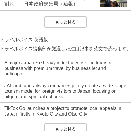
割れ ―日本政府観光局（速報）
もっと見る
トラベルボイス 英語版
トラベルボイス編集部が厳選した注目記事を英文で読めます。
A major Japanese heavy industry enters the tourism
business with premium travel by business jet and
helicopter
JAL and four railway companies jointly create a wide-range
tourism model for foreign visitors to Japan, focusing on
pilgrim and spiritual cultures
TikTok Go launches a project to promote local appeals in
Japan, firstly in Kyoto City and Otsu City
もっと見る