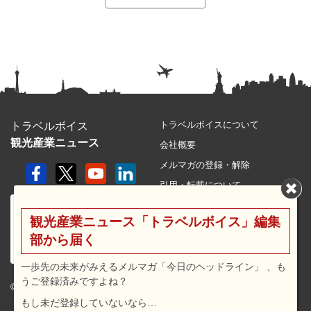
トラベルボイスについて
トラベルボイス
観光産業ニュース
会社概要
メルマガの登録・解除
引用・転載について
プライバシーポリシー
観光産業ニュース「トラベルボイス」編集
利用規約
部から届く
サイトマップ
広告メニュー・料金
一歩先の未来がみえるメルマガ「今日のヘッドライン」 、も
うご登録済みですよね？
プレスリリース窓口
© 2026 travel voice.
もし未だ登録していないなら…
求人広告