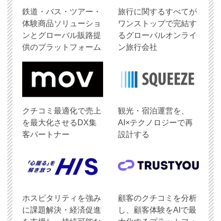
鉄道・バス・ツアー・
旅行に関するすべてが
体験商品ソリューショ
ワンストップで完結す
ンとグローバル販路提
るグローバルオンライ
供のプラットフォーム
ン旅行会社
クチコミ最適化で売上
観光・宿泊運営を、
を最大化させるDX集
AI×テクノロジーで再
客パートナー
設計する
ホスピタリティを強み
顧客のクチコミを分析
に課題解決・経済促進
し、顧客体験をAIで最