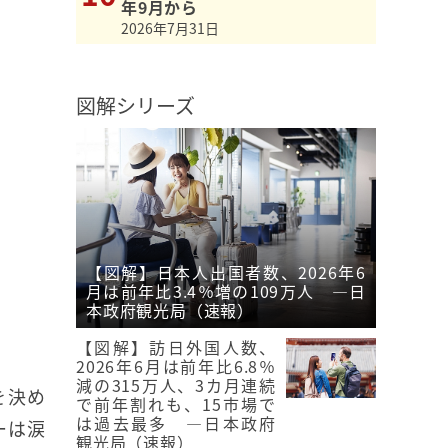
年9月から
2026年7月31日
図解シリーズ
【図解】日本人出国者数、2026年6
月は前年比3.4％増の109万人 ―日
本政府観光局（速報）
【図解】訪日外国人数、
2026年6月は前年比6.8％
減の315万人、3カ月連続
を決め
で前年割れも、15市場で
は過去最多 ―日本政府
ーは涙
観光局（速報）