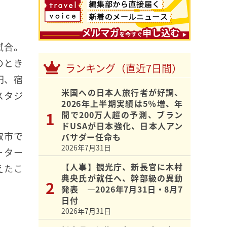
試合。
のとき
ランキング（直近7日間）
円、宿
米国への日本人旅行者が好調、
スタジ
2026年上半期実績は5％増、年
間で200万人超の予測、ブラン
ドUSAが日本強化、日本人アン
取市で
バサダー任命も
2026年7月31日
ーター
【人事】観光庁、新長官に木村
えたこ
典央氏が就任へ、幹部級の異動
発表 ―2026年7月31日・8月7
日付
2026年7月31日