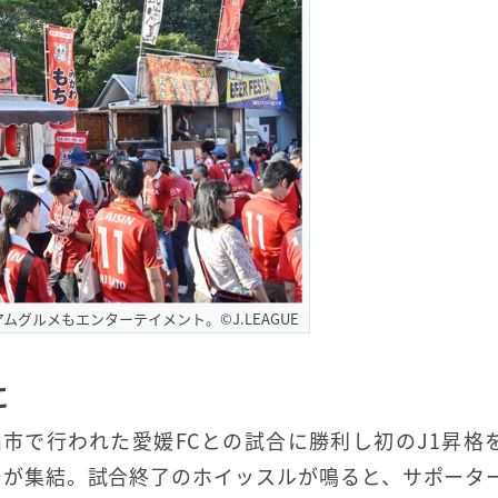
ムグルメもエンターテイメント。©J.LEAGUE
に
松山市で行われた愛媛FCとの試合に勝利し初のJ1昇格
ーが集結。試合終了のホイッスルが鳴ると、サポータ