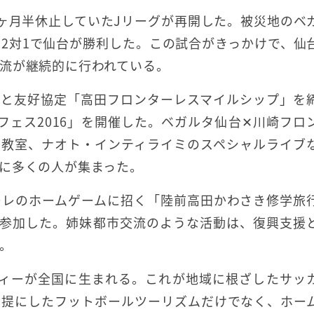
約1ヶ月半休止していたJリーグが再開した。被災地のベ
2対1で仙台が勝利した。この試合がきっかけで、仙
流が継続的に行われている。
田市と友好協定「高田フロンターレスマイルシップ」を
フェス2016」を開催した。ベガルタ仙台✕川崎フロ
ー教室、ナオト・インティライミのスペシャルライブ
に多くの人が集まった。
ーレのホームゲームに招く「陸前高田かわさき修学旅
1人が参加した。姉妹都市交流のような活動は、復興支援
。
ティーが全国に生まれる。これが地域に根ざしたサッ
前提にしたフットボールツーリズムだけでなく、ホー