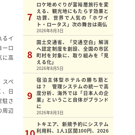
ロケ地めぐりが富裕層旅行を変
える、観光地にもたらす効果と
功罪、世界で人気の「ホワイ
ト・ロータス」次の舞台は南仏
2026年8月3日
れるイ
国土交通省、「交通空白」解消
ヨーロ
へ認定制度を創設、全国の市区
町村を対象に、取り組みを「見
気に高
える化」
2026年8月5日
宿泊主体型ホテルの勝ち筋と
。スペ
は？ 管理システムの統一で高
く、日
度分析、海外では「日本人の企
業」ということ自体がブランド
常駐さ
に
の周辺
2026年8月3日
トキエア、新規予約にシステム
利用料、1人1区間100円、2026