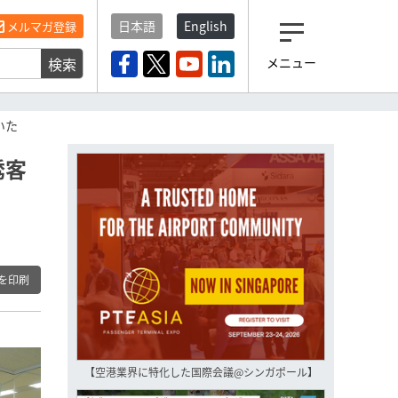
日本語
English
メルマガ登録
検索
メニュー
観光産業ニュース「トラベ
ルボイス」編集部から届く
一歩先の未来がみえるメルマガ
いた
「今日のヘッドライン」 、もうご
登録済みですよね？
誘客
もし未だ登録していないなら…
いますぐ登録する
を印刷
【空港業界に特化した国際会議@シンガポール】