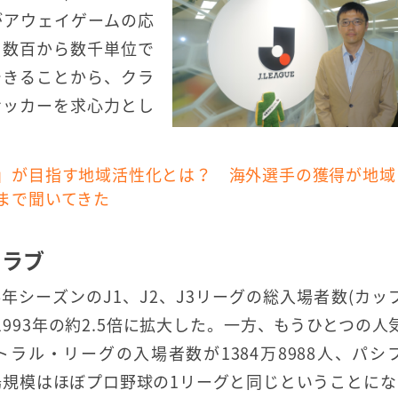
がアウェイゲームの応
。数百から数千単位で
できることから、クラ
サッカーを求心力とし
グ」が目指す地域活性化とは？ 海外選手の獲得が地域
まで聞いてきた
クラブ
年シーズンのJ1、J2、J3リーグの総入場者数(カッ
た1993年の約2.5倍に拡大した。一方、もうひとつの人
トラル・リーグの入場者数が1384万8988人、パシ
の市場規模はほぼプロ野球の1リーグと同じということに