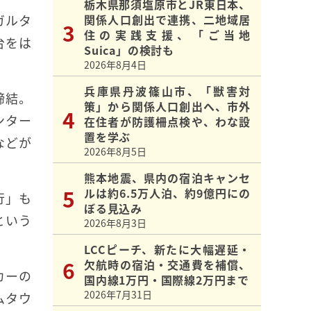
栃木県那須塩原市とJR東日本、
ガルタ
関係人口創出で連携、二地域居
住の実践支援、「ご当地
台をは
Suica」の検討も
2026年8月4日
兵庫県丹波篠山市、「獣害対
締結。
策」から関係人口創出へ、市外
ンター
在住者が防護柵点検や、わな設
置を学ぶ
などが
2026年8月5日
熊本地震、県内の宿泊キャンセ
ルは約6.5万人泊、約9億円にの
行」も
ぼる見込み
という
2026年8月3日
LCCピーチ、新たに大幅遅延・
欠航時の宿泊・交通費を補償、
カーの
国内線1万円・国際線2万円まで
2026年7月31日
ムタウ