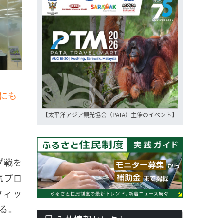
にも
【太平洋アジア観光協会（PATA）主催のイベント】
プ戦を
気プロ
フィッ
なる。