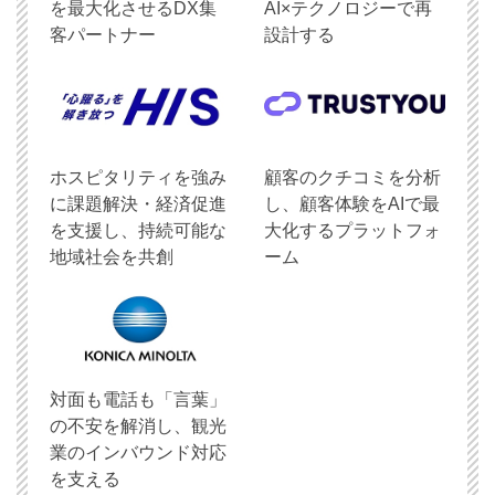
を最大化させるDX集
AI×テクノロジーで再
客パートナー
設計する
ホスピタリティを強み
顧客のクチコミを分析
に課題解決・経済促進
し、顧客体験をAIで最
を支援し、持続可能な
大化するプラットフォ
地域社会を共創
ーム
対面も電話も「言葉」
の不安を解消し、観光
業のインバウンド対応
を支える