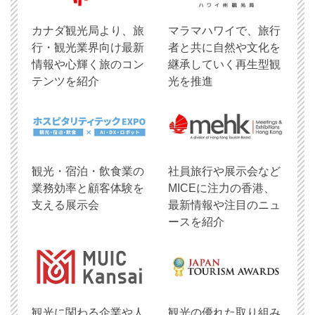
​カナダ観光局より、旅
マラマハワイで、旅行
行・観光業界向け最新
者と共に自然や文化を
情報や心輝く旅のコン
継承していく再生型観
テンツを紹介
光を推進
観光・宿泊・飲食業の
社員旅行や展示会など
業務効率と顧客体験を
MICEに注力の香港、
支える展示会
最新情報や注目のニュ
ースを紹介
観光に関わる企業や人
観光の優れた取り組み