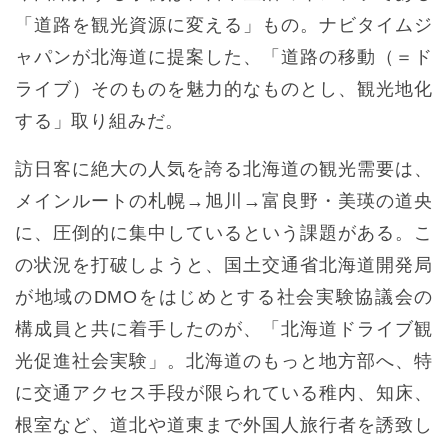
「道路を観光資源に変える」もの。ナビタイムジ
ャパンが北海道に提案した、「道路の移動（＝ド
ライブ）そのものを魅力的なものとし、観光地化
する」取り組みだ。
訪日客に絶大の人気を誇る北海道の観光需要は、
メインルートの札幌→旭川→富良野・美瑛の道央
に、圧倒的に集中しているという課題がある。こ
の状況を打破しようと、国土交通省北海道開発局
が地域のDMOをはじめとする社会実験協議会の
構成員と共に着手したのが、「北海道ドライブ観
光促進社会実験」。北海道のもっと地方部へ、特
に交通アクセス手段が限られている稚内、知床、
根室など、道北や道東まで外国人旅行者を誘致し