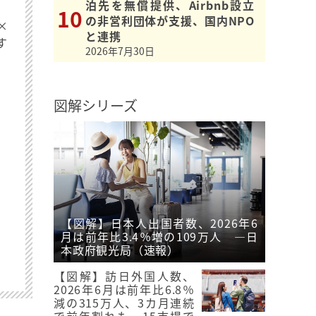
泊先を無償提供、Airbnb設立
の非営利団体が支援、国内NPO
×
と連携
す
2026年7月30日
図解シリーズ
【図解】日本人出国者数、2026年6
月は前年比3.4％増の109万人 ―日
本政府観光局（速報）
【図解】訪日外国人数、
2026年6月は前年比6.8％
減の315万人、3カ月連続