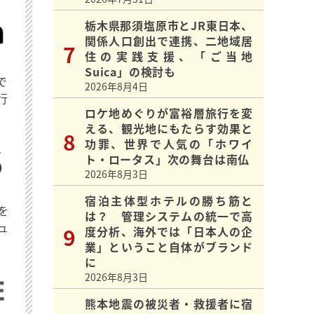
栃木県那須塩原市とJR東日本、
関係人口創出で連携、二地域居
住の実践支援、「ご当地
Suica」の検討も
で
2026年8月4日
行
ロケ地めぐりが富裕層旅行を変
える、観光地にもたらす効果と
功罪、世界で人気の「ホワイ
ト・ロータス」次の舞台は南仏
2026年8月3日
宿泊主体型ホテルの勝ち筋と
を
は？ 管理システムの統一で高
ュ
度分析、海外では「日本人の企
業」ということ自体がブランド
に
2026年8月3日
熊本地震の被災者・救援者に宿