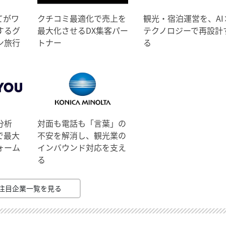
てがワ
クチコミ最適化で売上を
観光・宿泊運営を、AI
するグ
最大化させるDX集客パー
テクノロジーで再設計
ン旅行
トナー
る
分析
対面も電話も「言葉」の
で最大
不安を解消し、観光業の
ォーム
インバウンド対応を支え
る
注目企業一覧を見る