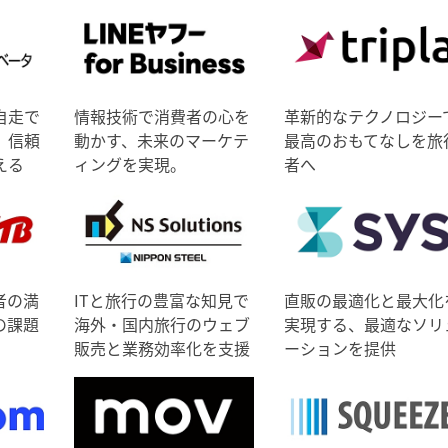
自走で
情報技術で消費者の心を
革新的なテクノロジー
、信頼
動かす、未来のマーケテ
最高のおもてなしを旅
える
ィングを実現。
者へ
者の満
ITと旅行の豊富な知見で
直販の最適化と最大化
の課題
海外・国内旅行のウェブ
実現する、最適なソリ
販売と業務効率化を支援
ーションを提供