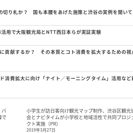
の切り札か？ 国も本腰をあげた施策と渋谷の実例を聞いて
i活用で大阪観光局とNTT西日本らが実証実験
に貢献するか？ その本質とコト消費を拡大するための視
ド消費拡大に向け「ナイト／モーニングタイム」活用など
、バ
小学生が訪日客向け観光マップ制作、渋谷区観光
線で
会とナビタイムが小学校と地域活性で共同プロジ
クト実施（PR）
2019年3月27日