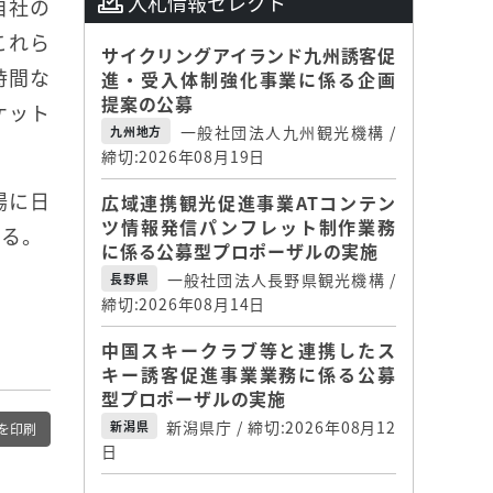
入札情報セレクト
自社の
これら
サイクリングアイランド九州誘客促
時間な
進・受入体制強化事業に係る企画
提案の公募
ケット
一般社団法人九州観光機構 /
九州地方
締切:2026年08月19日
場に日
広域連携観光促進事業ATコンテン
ツ情報発信パンフレット制作業務
する。
に係る公募型プロポーザルの実施
一般社団法人長野県観光機構 /
長野県
締切:2026年08月14日
中国スキークラブ等と連携したス
キー誘客促進事業業務に係る公募
型プロポーザルの実施
新潟県庁 / 締切:2026年08月12
新潟県
を印刷
日