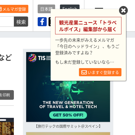
日本語
English
メルマガ登録
検索
メニュー
観光産業ニュース「トラベ
ルボイス」編集部から届く
一歩先の未来がみえるメルマガ
「今日のヘッドライン」 、もうご
登録済みですよね？
など
もし未だ登録していないなら…
いますぐ登録する
を印刷
【旅行テックの国際サミット＠スペイン】