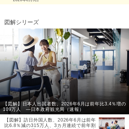
図解シリーズ
【図解】日本人出国者数、2026年6月は前年比3.4％増の
109万人 ―日本政府観光局（速報）
【図解】訪日外国人数、2026年6月は前年
比6.8％減の315万人、3カ月連続で前年割