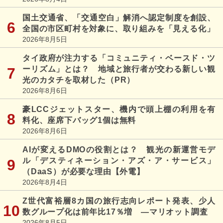
国土交通省、「交通空白」解消へ認定制度を創設、
全国の市区町村を対象に、取り組みを「見える化」
2026年8月5日
タイ政府が注力する「コミュニティ・ベースド・ツ
ーリズム」とは？ 地域と旅行者が交わる新しい観
光のカタチを取材した（PR）
2026年8月6日
豪LCCジェットスター、機内で頭上棚の利用を有
料化、座席下バッグ1個は無料
2026年8月6日
AIが変えるDMOの役割とは？ 観光の新運営モデ
ル「デスティネーション・アズ・ア・サービス」
（DaaS）が必要な理由【外電】
2026年8月4日
Z世代富裕層8カ国の旅行志向レポート発表、少人
数グループ化は前年比17％増 ―マリオット調査
2026年8月5日