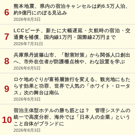
熊本地震、県内の宿泊キャンセルは約6.5万人泊、
約9億円にのぼる見込み
2026年8月3日
LCCピーチ、新たに大幅遅延・欠航時の宿泊・交
通費を補償、国内線1万円・国際線2万円まで
2026年7月31日
兵庫県丹波篠山市、「獣害対策」から関係人口創出
へ、市外在住者が防護柵点検や、わな設置を学ぶ
2026年8月5日
ロケ地めぐりが富裕層旅行を変える、観光地にもた
らす効果と功罪、世界で人気の「ホワイト・ロータ
ス」次の舞台は南仏
2026年8月3日
宿泊主体型ホテルの勝ち筋とは？ 管理システムの
統一で高度分析、海外では「日本人の企業」という
こと自体がブランドに
2026年8月3日