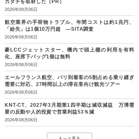
カタチを取材した（PR）
2026年08月06日
航空業界の手荷物トラブル、年間コストは約1兆円、
「紛失」は1個10万円超 ―SITA調査
2026年08月06日
豪LCCジェットスター、機内で頭上棚の利用を有料
化、座席下バッグ1個は無料
2026年08月06日
エールフランス航空、パリ到着客の5割占める乗り継ぎ
需要に対応、27時間以上の滞在客向け観光ツアー
2026年08月06日
KNT-CT、2027年3月期第1四半期は減収減益 万博需
要の反動や人的投資で営業利益53％減
2026年08月06日
もっと見る