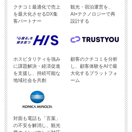
クチコミ最適化で売上
観光・宿泊運営を、
を最大化させるDX集
AI×テクノロジーで再
客パートナー
設計する
ホスピタリティを強み
顧客のクチコミを分析
に課題解決・経済促進
し、顧客体験をAIで最
を支援し、持続可能な
大化するプラットフォ
地域社会を共創
ーム
対面も電話も「言葉」
の不安を解消し、観光