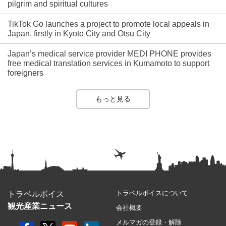
pilgrim and spiritual cultures
TikTok Go launches a project to promote local appeals in
Japan, firstly in Kyoto City and Otsu City
Japan’s medical service provider MEDI PHONE provides
free medical translation services in Kumamoto to support
foreigners
もっと見る
トラベルボイスについて
トラベルボイス
観光産業ニュース
会社概要
メルマガの登録・解除