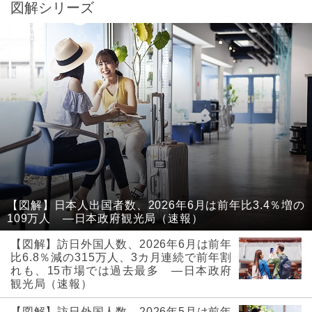
図解シリーズ
【図解】日本人出国者数、2026年6月は前年比3.4％増の
109万人 ―日本政府観光局（速報）
【図解】訪日外国人数、2026年6月は前年
比6.8％減の315万人、3カ月連続で前年割
れも、15市場では過去最多 ―日本政府
観光局（速報）
【図解】訪日外国人数、2026年5月は前年