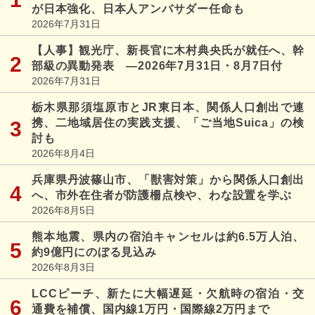
が日本強化、日本人アンバサダー任命も
2026年7月31日
【人事】観光庁、新長官に木村典央氏が就任へ、幹
部級の異動発表 ―2026年7月31日・8月7日付
2026年7月31日
栃木県那須塩原市とJR東日本、関係人口創出で連
携、二地域居住の実践支援、「ご当地Suica」の検
討も
2026年8月4日
兵庫県丹波篠山市、「獣害対策」から関係人口創出
へ、市外在住者が防護柵点検や、わな設置を学ぶ
2026年8月5日
熊本地震、県内の宿泊キャンセルは約6.5万人泊、
約9億円にのぼる見込み
2026年8月3日
LCCピーチ、新たに大幅遅延・欠航時の宿泊・交
通費を補償、国内線1万円・国際線2万円まで