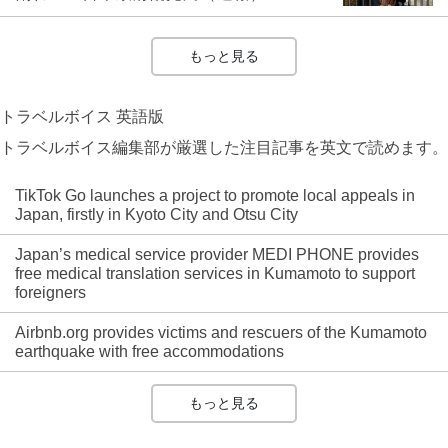
もっと見る
トラベルボイス 英語版
トラベルボイス編集部が厳選した注目記事を英文で読めます。
TikTok Go launches a project to promote local appeals in
Japan, firstly in Kyoto City and Otsu City
Japan’s medical service provider MEDI PHONE provides
free medical translation services in Kumamoto to support
foreigners
Airbnb.org provides victims and rescuers of the Kumamoto
earthquake with free accommodations
もっと見る