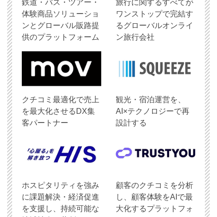
鉄道・バス・ツアー・
旅行に関するすべてが
体験商品ソリューショ
ワンストップで完結す
ンとグローバル販路提
るグローバルオンライ
供のプラットフォーム
ン旅行会社
クチコミ最適化で売上
観光・宿泊運営を、
を最大化させるDX集
AI×テクノロジーで再
客パートナー
設計する
ホスピタリティを強み
顧客のクチコミを分析
に課題解決・経済促進
し、顧客体験をAIで最
を支援し、持続可能な
大化するプラットフォ