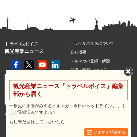
トラベルボイスについて
トラベルボイス
観光産業ニュース
会社概要
メルマガの登録・解除
引用・転載について
プライバシーポリシー
観光産業ニュース「トラベルボイス」編集
利用規約
部から届く
サイトマップ
広告メニュー・料金
一歩先の未来がみえるメルマガ「今日のヘッドライン」 、も
うご登録済みですよね？
プレスリリース窓口
© 2026 travel voice.
もし未だ登録していないなら…
求人広告
お問合せ
いますぐ登録する