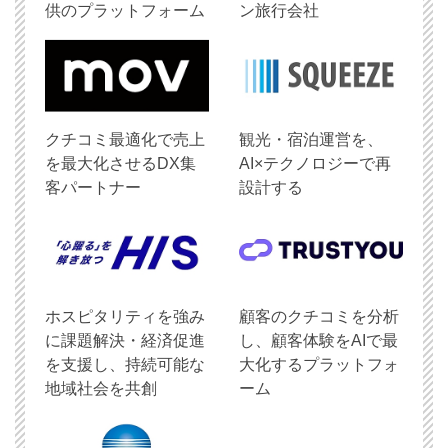
供のプラットフォーム
ン旅行会社
クチコミ最適化で売上
観光・宿泊運営を、
を最大化させるDX集
AI×テクノロジーで再
客パートナー
設計する
ホスピタリティを強み
顧客のクチコミを分析
に課題解決・経済促進
し、顧客体験をAIで最
を支援し、持続可能な
大化するプラットフォ
地域社会を共創
ーム