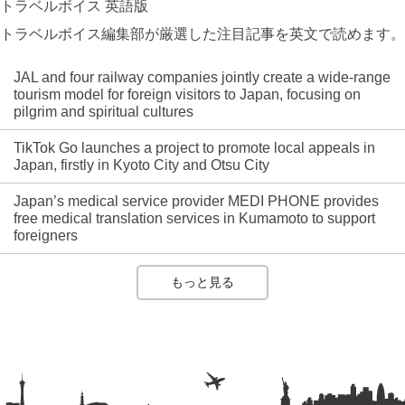
トラベルボイス 英語版
トラベルボイス編集部が厳選した注目記事を英文で読めます。
JAL and four railway companies jointly create a wide-range
tourism model for foreign visitors to Japan, focusing on
pilgrim and spiritual cultures
TikTok Go launches a project to promote local appeals in
Japan, firstly in Kyoto City and Otsu City
Japan’s medical service provider MEDI PHONE provides
free medical translation services in Kumamoto to support
foreigners
もっと見る