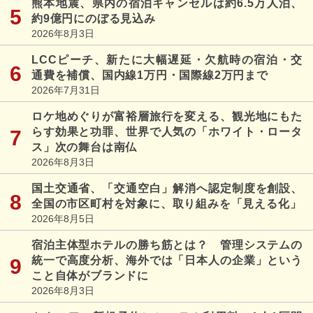
熊本地震、県内の宿泊キャンセルは約6.5万人泊、
約9億円にのぼる見込み
2026年8月3日
LCCピーチ、新たに大幅遅延・欠航時の宿泊・交
通費を補償、国内線1万円・国際線2万円まで
2026年7月31日
ロケ地めぐりが富裕層旅行を変える、観光地にもた
らす効果と功罪、世界で人気の「ホワイト・ロータ
ス」次の舞台は南仏
2026年8月3日
国土交通省、「交通空白」解消へ認定制度を創設、
全国の市区町村を対象に、取り組みを「見える化」
2026年8月5日
宿泊主体型ホテルの勝ち筋とは？ 管理システムの
統一で高度分析、海外では「日本人の企業」という
こと自体がブランドに
2026年8月3日