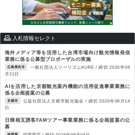
入札情報セレクト
海外メディア等を活用した台湾市場向け観光情報発信
業務に係る公募型プロポーザルの実施
一般社団法人ツーリズムKURE / 締切:2026年08
広島県呉市
月21日
AIを活用した京都観光案内機能の活用促進事業業務に
係る企画提案の公募
公益社団法人京都市観光協会 / 締切:2026年08月14
京都市
日
日韓相互誘客FAMツアー事業業務に係る企画提案の公
募
福岡県庁 / 締切:2026年09月04日
福岡県