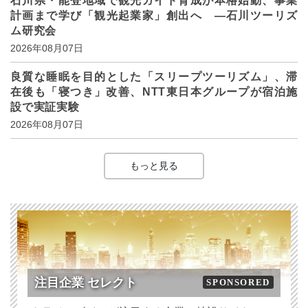
石川県・能登地域で観光ガイド育成が本格始動、事業
計画まで学び「観光起業家」創出へ ―石川ツーリズ
ム研究会
2026年08月07日
良質な睡眠を目的とした「スリープツーリズム」、滞
在後も「寝つき」改善、NTT東日本グループが宿泊施
設で実証実験
2026年08月07日
もっと見る
注目企業 セレクト
SPONSORED