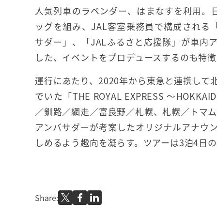
人気列車のラベンダー、はまなすを利用。日
ッグを組み、JAL客室乗務員で構成される「
サダー」、「JALふるさと応援隊」が車内
した、イベントをプロデュースするのも特徴
運行にあたり、2020年から東急と連携して
でいた「THE ROYAL EXPRESS ～HOK
／釧路／網走／富良野／札幌、札幌／トマム
アンバサダーが考案したオリジナルアナウ
しめるよう趣向を凝らす。ツアーは3泊4日の
Share: