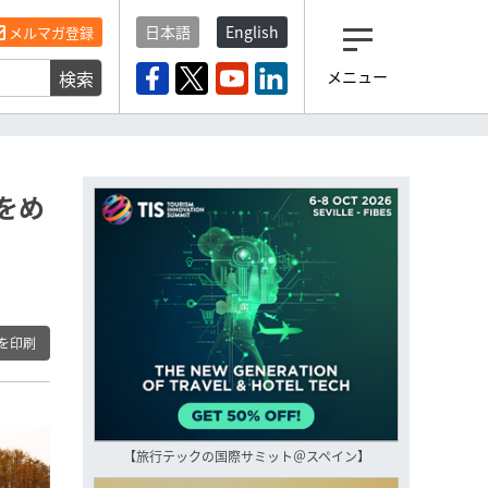
日本語
English
メルマガ登録
検索
メニュー
観光産業ニュース「トラベ
ルボイス」編集部から届く
一歩先の未来がみえるメルマガ
「今日のヘッドライン」 、もうご
登録済みですよね？
をめ
もし未だ登録していないなら…
いますぐ登録する
を印刷
【旅行テックの国際サミット＠スペイン】