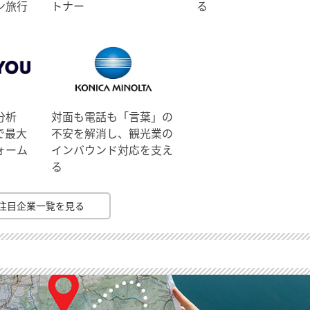
ン旅行
トナー
る
分析
対面も電話も「言葉」の
で最大
不安を解消し、観光業の
ォーム
インバウンド対応を支え
る
注目企業一覧を見る