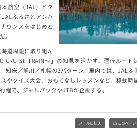
本航空（JAL）とタ
JALふるさとアンバ
アナウンスをはじめと
だ。
北海道周遊に取り組ん
KAIDO CRUISE TRAIN～」の知見を活かす。運行ルー
／知床／旭川／札幌の2パターン。車内では、JALふ
ンスやクイズ大会、おもてなしレッスンなど、移動時
行程で、ジャルパックやJTBが企画する。
メールに転送
このページ