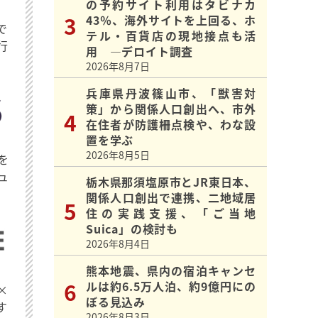
の予約サイト利用はタビナカ
43％、海外サイトを上回る、ホ
で
テル・百貨店の現地接点も活
行
用 ―デロイト調査
2026年8月7日
兵庫県丹波篠山市、「獣害対
策」から関係人口創出へ、市外
在住者が防護柵点検や、わな設
置を学ぶ
2026年8月5日
を
ュ
栃木県那須塩原市とJR東日本、
関係人口創出で連携、二地域居
住の実践支援、「ご当地
Suica」の検討も
2026年8月4日
熊本地震、県内の宿泊キャンセ
ルは約6.5万人泊、約9億円にの
×
ぼる見込み
す
2026年8月3日