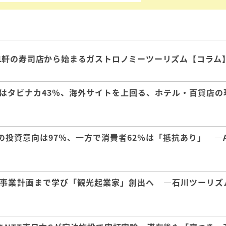
1軒の寿司店から始まるガストロノミーツーリズム【コラム
はタビナカ43％、海外サイトを上回る、ホテル・百貨店の
の投資意向は97％、一方で消費者62％は「抵抗あり」 ―A
事業計画まで学び「観光起業家」創出へ ―石川ツーリズ