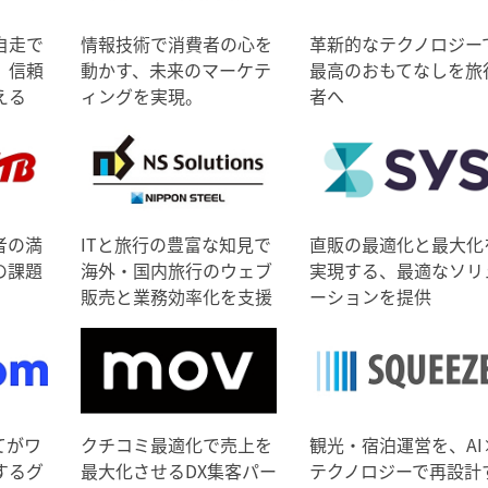
自走で
情報技術で消費者の心を
革新的なテクノロジー
、信頼
動かす、未来のマーケテ
最高のおもてなしを旅
える
ィングを実現。
者へ
者の満
ITと旅行の豊富な知見で
直販の最適化と最大化
の課題
海外・国内旅行のウェブ
実現する、最適なソリ
販売と業務効率化を支援
ーションを提供
てがワ
クチコミ最適化で売上を
観光・宿泊運営を、AI
するグ
最大化させるDX集客パー
テクノロジーで再設計