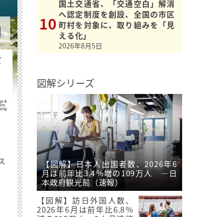
国土交通省、「交通空白」解消
へ認定制度を創設、全国の市区
町村を対象に、取り組みを「見
える化」
2026年8月5日
ビ
図解シリーズ
最
ス
【図解】日本人出国者数、2026年6
月は前年比3.4％増の109万人 ―日
本政府観光局（速報）
【図解】訪日外国人数、
2026年6月は前年比6.8％