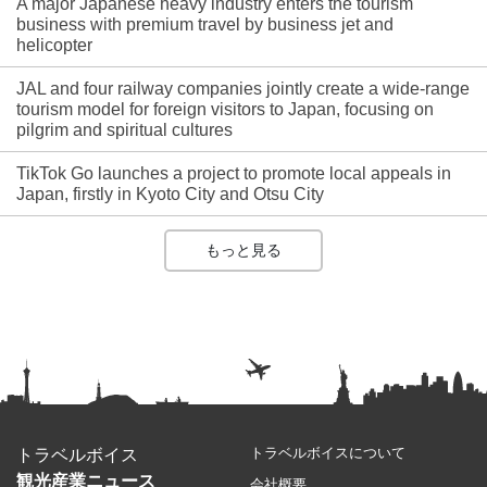
A major Japanese heavy industry enters the tourism
business with premium travel by business jet and
helicopter
JAL and four railway companies jointly create a wide-range
tourism model for foreign visitors to Japan, focusing on
pilgrim and spiritual cultures
TikTok Go launches a project to promote local appeals in
Japan, firstly in Kyoto City and Otsu City
もっと見る
トラベルボイスについて
トラベルボイス
観光産業ニュース
会社概要