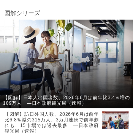
図解シリーズ
【図解】日本人出国者数、2026年6月は前年比3.4％増の
109万人 ―日本政府観光局（速報）
【図解】訪日外国人数、2026年6月は前年
比6.8％減の315万人、3カ月連続で前年割
れも、15市場では過去最多 ―日本政府
観光局（速報）