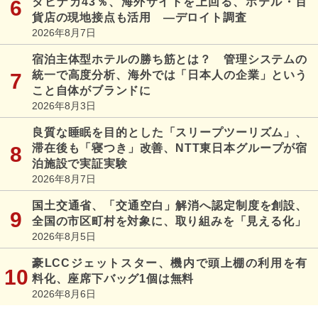
タビナカ43％、海外サイトを上回る、ホテル・百
貨店の現地接点も活用 ―デロイト調査
2026年8月7日
宿泊主体型ホテルの勝ち筋とは？ 管理システムの
統一で高度分析、海外では「日本人の企業」という
こと自体がブランドに
2026年8月3日
良質な睡眠を目的とした「スリープツーリズム」、
滞在後も「寝つき」改善、NTT東日本グループが宿
泊施設で実証実験
2026年8月7日
国土交通省、「交通空白」解消へ認定制度を創設、
全国の市区町村を対象に、取り組みを「見える化」
2026年8月5日
豪LCCジェットスター、機内で頭上棚の利用を有
料化、座席下バッグ1個は無料
2026年8月6日