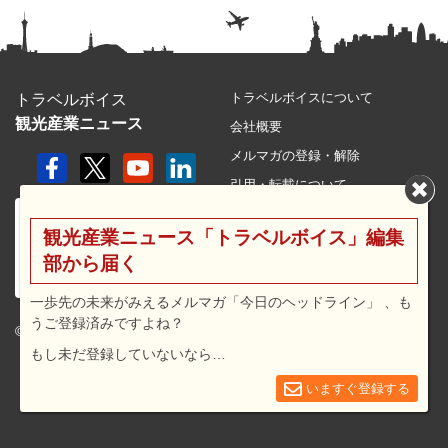
トラベルボイスについて
トラベルボイス
観光産業ニュース
会社概要
メルマガの登録・解除
引用・転載について
プライバシーポリシー
観光産業ニュース「トラベルボイス」編集
利用規約
部から届く
サイトマップ
広告メニュー・料金
一歩先の未来がみえるメルマガ「今日のヘッドライン」 、も
うご登録済みですよね？
プレスリリース窓口
© 2026 travel voice.
もし未だ登録していないなら…
求人広告
お問合せ
いますぐ登録する