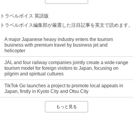
トラベルボイス 英語版
トラベルボイス編集部が厳選した注目記事を英文で読めます。
A major Japanese heavy industry enters the tourism
business with premium travel by business jet and
helicopter
JAL and four railway companies jointly create a wide-range
tourism model for foreign visitors to Japan, focusing on
pilgrim and spiritual cultures
TikTok Go launches a project to promote local appeals in
Japan, firstly in Kyoto City and Otsu City
もっと見る