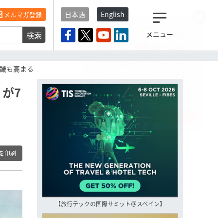
日本語
English
メルマガ登録
検索
メニュー
観光産業ニュース「トラベ
ルボイス」編集部から届く
一歩先の未来がみえるメルマガ
意識も高まる
「今日のヘッドライン」 、もうご
登録済みですよね？
が7
もし未だ登録していないなら…
いますぐ登録する
を印刷
【旅行テックの国際サミット＠スペイン】