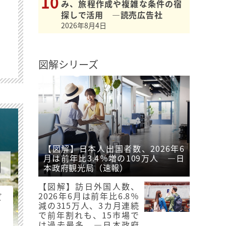
み、旅程作成や複雑な条件の宿
探しで活用 ―読売広告社
2026年8月4日
図解シリーズ
【図解】日本人出国者数、2026年6
月は前年比3.4％増の109万人 ―日
本政府観光局（速報）
【図解】訪日外国人数、
2026年6月は前年比6.8％
ビ
減の315万人、3カ月連続
で前年割れも、15市場で
は過去最多 ―日本政府