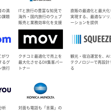
者の満
ITと旅行の豊富な知見で
直販の最適化と最大化
の課題
海外・国内旅行のウェブ
実現する、最適なソリ
販売と業務効率化を支援
ーションを提供
てがワ
クチコミ最適化で売上を
観光・宿泊運営を、AI
するグ
最大化させるDX集客パー
テクノロジーで再設計
ン旅行
トナー
る
分析
対面も電話も「言葉」の