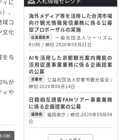
入札情報セレクト
ティに
％）、
海外メディア等を活用した台湾市場
地域コ
向け観光情報発信業務に係る公募
型プロポーザルの実施
や文化
一般社団法人ツーリズム
広島県呉市
KURE / 締切:2026年08月21日
響を与
AIを活用した京都観光案内機能の
活用促進事業業務に係る企画提案
の公募
公益社団法人京都市観光協会 /
京都市
0%が
締切:2026年08月14日
ティや
日韓相互誘客FAMツアー事業業務
に係る企画提案の公募
福岡県庁 / 締切:2026年09月04
福岡県
日
を印刷