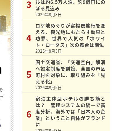
ルは約6.5万人泊、約9億円にの
ぼる見込み
2026年8月3日
ロケ地めぐりが富裕層旅行を変
える、観光地にもたらす効果と
功罪、世界で人気の「ホワイ
を
ト・ロータス」次の舞台は南仏
2026年8月3日
国土交通省、「交通空白」解消
へ認定制度を創設、全国の市区
町村を対象に、取り組みを「見
える化」
2026年8月5日
で
行
宿泊主体型ホテルの勝ち筋と
は？ 管理システムの統一で高
度分析、海外では「日本人の企
業」ということ自体がブランド
に
2026年8月3日