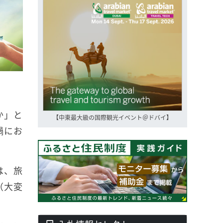
か」と
【中東最大級の国際観光イベント＠ドバイ】
禍にお
は、旅
（大変