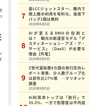
豪LCCジェットスター、機内で
を
頭上棚の利用を有料化、座席下
ュ
バッグ1個は無料
2026年8月6日
AIが変えるDMOの役割と
は？ 観光の新運営モデル「デ
スティネーション・アズ・ア・
サービス」（DaaS）が必要な
×
理由【外電】
す
2026年8月4日
Z世代富裕層8カ国の旅行志向レ
ポート発表、少人数グループ化
は前年比17％増 ―マリオット
調査
2026年8月5日
AI利用率トップは「旅行」で
35.3%、一方で影響度は平均並