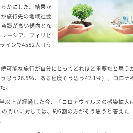
明らかにした。結果か
行が旅行先の地域社会
う意識が高い傾向とな
マレーシア、フィリピ
インで4582人（う
持続可能な旅行が自分にとってどれほど重要だと思う
う思う26.5％、ある程度そう思う42.1％）。コロナ
えた。
年半以上が経過した今、「コロナウイルスの感染拡大
との問いに対しては、約6割の方がそう思うと答えた
）。