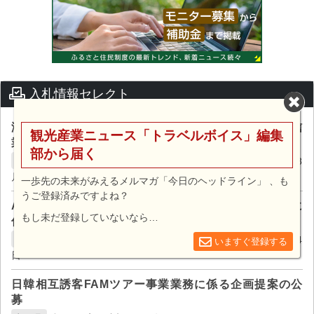
入札情報セレクト
海外メディア等を活用した台湾市場向け観光情報発信
観光産業ニュース「トラベルボイス」編集
業務に係る公募型プロポーザルの実施
部から届く
一般社団法人ツーリズムKURE / 締切:2026年08
広島県呉市
月21日
一歩先の未来がみえるメルマガ「今日のヘッドライン」 、も
うご登録済みですよね？
AIを活用した京都観光案内機能の活用促進事業業務に
もし未だ登録していないなら…
係る企画提案の公募
公益社団法人京都市観光協会 / 締切:2026年08月14
京都市
いますぐ登録する
日
日韓相互誘客FAMツアー事業業務に係る企画提案の公
募