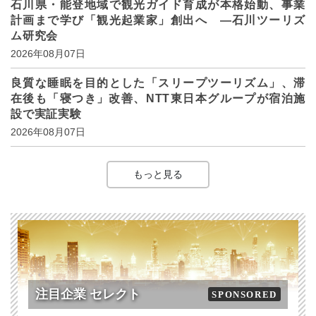
石川県・能登地域で観光ガイド育成が本格始動、事業
計画まで学び「観光起業家」創出へ ―石川ツーリズ
ム研究会
2026年08月07日
良質な睡眠を目的とした「スリープツーリズム」、滞
在後も「寝つき」改善、NTT東日本グループが宿泊施
設で実証実験
2026年08月07日
もっと見る
注目企業 セレクト
SPONSORED