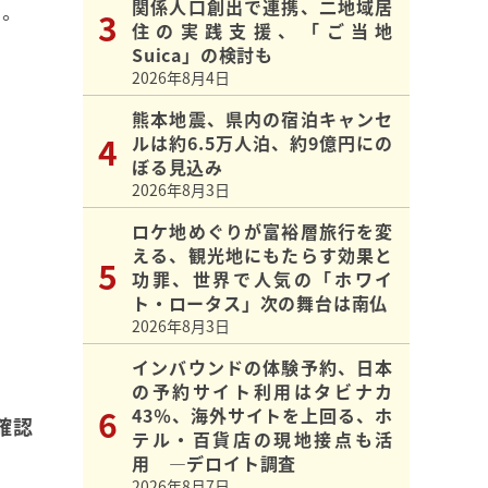
関係人口創出で連携、二地域居
る。
住の実践支援、「ご当地
Suica」の検討も
2026年8月4日
熊本地震、県内の宿泊キャンセ
ルは約6.5万人泊、約9億円にの
ぼる見込み
2026年8月3日
ロケ地めぐりが富裕層旅行を変
える、観光地にもたらす効果と
功罪、世界で人気の「ホワイ
ト・ロータス」次の舞台は南仏
2026年8月3日
インバウンドの体験予約、日本
の予約サイト利用はタビナカ
43％、海外サイトを上回る、ホ
確認
テル・百貨店の現地接点も活
用 ―デロイト調査
2026年8月7日