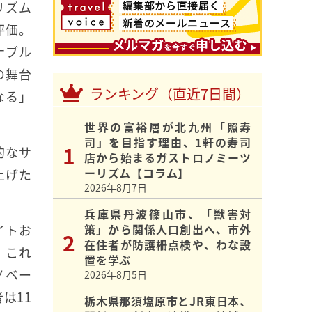
リズム
評価。
ナブル
の舞台
ランキング（直近7日間）
なる」
世界の富裕層が北九州「照寿
司」を目指す理由、1軒の寿司
的なサ
店から始まるガストロノミーツ
ーリズム【コラム】
上げた
2026年8月7日
兵庫県丹波篠山市、「獣害対
イトお
策」から関係人口創出へ、市外
在住者が防護柵点検や、わな設
。これ
置を学ぶ
ノベー
2026年8月5日
は11
栃木県那須塩原市とJR東日本、