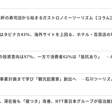
1軒の寿司店から始まるガストロノミーツーリズム【コラム
はタビナカ43％、海外サイトを上回る、ホテル・百貨店の
の投資意向は97％、一方で消費者62％は「抵抗あり」 ―A
事業計画まで学び「観光起業家」創出へ ―石川ツーリズ
、滞在後も「寝つき」改善、NTT東日本グループが宿泊施