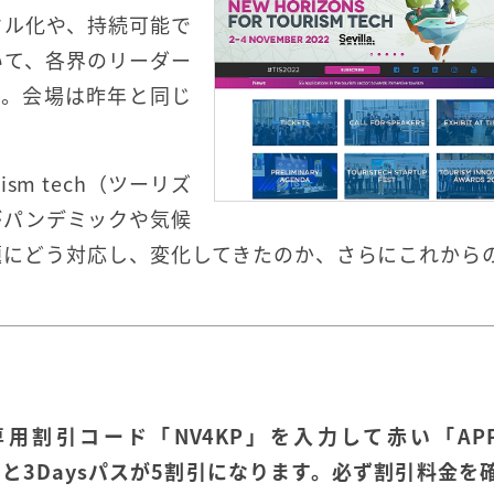
タル化や、持続可能で
いて、各界のリーダー
目。会場は昨年と同じ
urism tech（ツーリズ
がパンデミックや気候
題にどう対応し、変化してきたのか、さらにこれから
割引コード「NV4KP」を入力して赤い「APP
パスと3Daysパスが5割引になります。必ず割引料金を