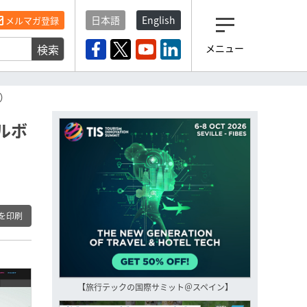
日本語
English
メルマガ登録
検索
メニュー
観光産業ニュース「トラベ
ルボイス」編集部から届く
一歩先の未来がみえるメルマガ
R）
「今日のヘッドライン」 、もうご
登録済みですよね？
ルボ
もし未だ登録していないなら…
いますぐ登録する
を印刷
【旅行テックの国際サミット＠スペイン】