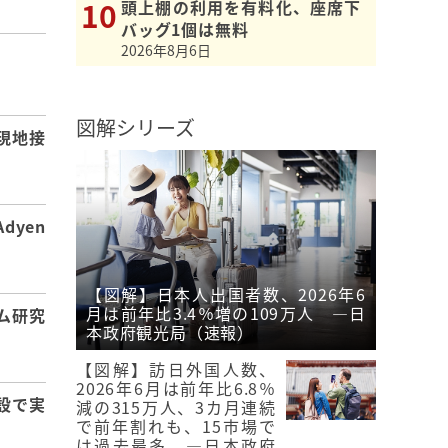
頭上棚の利用を有料化、座席下
バッグ1個は無料
2026年8月6日
】
図解シリーズ
現地接
dyen
【図解】日本人出国者数、2026年6
月は前年比3.4％増の109万人 ―日
ム研究
本政府観光局（速報）
【図解】訪日外国人数、
2026年6月は前年比6.8％
設で実
減の315万人、3カ月連続
で前年割れも、15市場で
は過去最多 ―日本政府