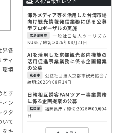
入札情報セレクト
海外メディア等を活用した台湾市場
向け観光情報発信業務に係る公募
型プロポーザルの実施
一般社団法人ツーリズム
広島県呉市
KURE / 締切:2026年08月21日
世界各
AIを活用した京都観光案内機能の
リティ
活用促進事業業務に係る企画提案
の公募
、環境
公益社団法人京都市観光協会 /
京都市
締切:2026年08月14日
めとす
日韓相互誘客FAMツアー事業業務
に係る企画提案の公募
ティン
福岡県庁 / 締切:2026年09月04
福岡県
レクタ
日
ついて
」をキ