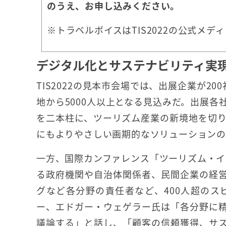
のうえ、お申し込みください。
※トラベルボイスはTIS2022の公式メデ
デジタル化とサステナビリティ実現
TIS2022の見本市会場では、出展企業が2
地から5000人以上となる見込みだ。出展
を二本柱に、ツーリズム産業の新境地を切
にもよりやさしい画期的なソリューション
一方、国際カンファレンス「ツーリズム・イ
る政府機関や自治体関係者、民間企業の経
グなど各分野の責任者など、400人超の
ー、エドガー・ウェゲラー氏は「各分野に
議論する」と話し、「顧客の信頼獲得、サ