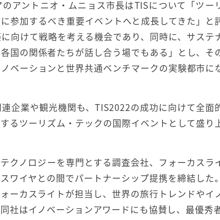
のアントニオ・ムニョス市長はTISについて「ツー
対に参加するべき重要イベントへと成長してきた」と
築に向けて戦略を考える機会であり、同時に、サステ
界各国の関係者たちが話し合う場でもある」とし、そ
イノベーションと世界共通ベンチマークの実験都市に
企業や観光機関も、TIS2022の成功に向けて全面
表するツーリズム・テックの国際イベントとして盛り
観光テクノロジーを専門とする調査会社、フォーカスラ
カスワイヤとの間でパートナーシップ提携を締結した
をフォーカスライトが担当し、世界の旅行トレンドやイ
同社はイノベーションアワードにも協賛し、最優秀者