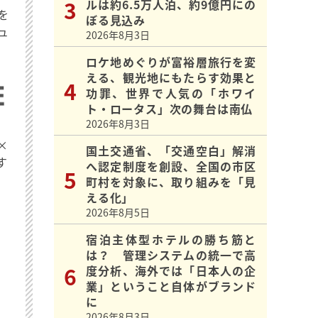
ルは約6.5万人泊、約9億円にの
を
ぼる見込み
ュ
2026年8月3日
ロケ地めぐりが富裕層旅行を変
える、観光地にもたらす効果と
功罪、世界で人気の「ホワイ
ト・ロータス」次の舞台は南仏
2026年8月3日
×
国土交通省、「交通空白」解消
す
へ認定制度を創設、全国の市区
町村を対象に、取り組みを「見
える化」
2026年8月5日
宿泊主体型ホテルの勝ち筋と
は？ 管理システムの統一で高
度分析、海外では「日本人の企
業」ということ自体がブランド
に
2026年8月3日