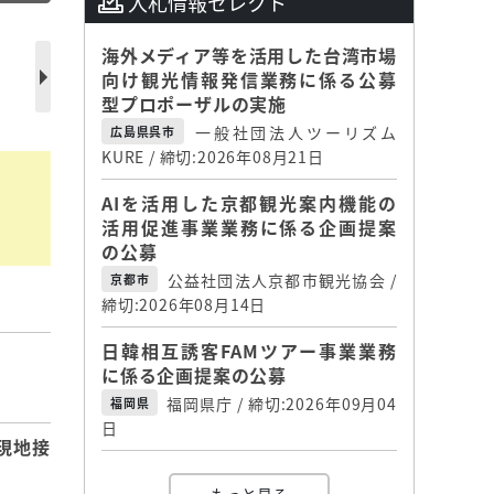
入札情報セレクト
リ
海外メディア等を活用した台湾市場
向け観光情報発信業務に係る公募
型プロポーザルの実施
一般社団法人ツーリズム
広島県呉市
KURE / 締切:2026年08月21日
AIを活用した京都観光案内機能の
活用促進事業業務に係る企画提案
の公募
公益社団法人京都市観光協会 /
京都市
締切:2026年08月14日
日韓相互誘客FAMツアー事業業務
】
に係る企画提案の公募
福岡県庁 / 締切:2026年09月04
福岡県
日
現地接