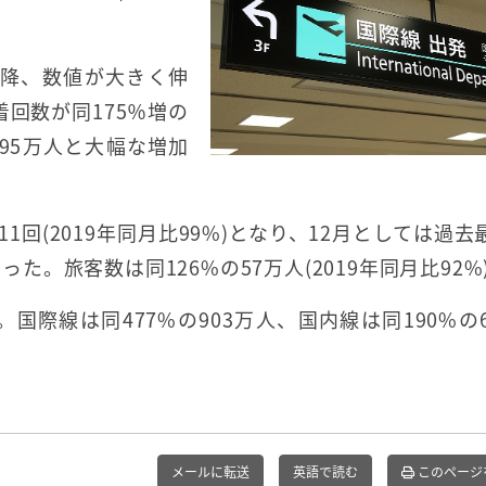
以降、数値が大きく伸
着回数が同175％増の
の95万人と大幅な増加
1回(2019年同月比99%)となり、12月としては過去
った。旅客数は同126%の57万人(2019年同月比92%
人。国際線は同477%の903万人、国内線は同190%の6
メールに転送
英語で読む
このページ