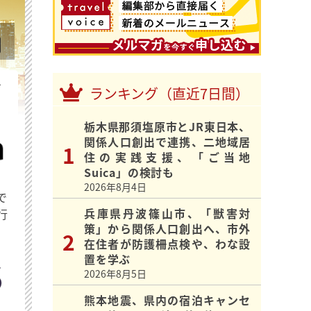
を
ランキング（直近7日間）
栃木県那須塩原市とJR東日本、
関係人口創出で連携、二地域居
住の実践支援、「ご当地
Suica」の検討も
2026年8月4日
で
兵庫県丹波篠山市、「獣害対
行
策」から関係人口創出へ、市外
在住者が防護柵点検や、わな設
置を学ぶ
2026年8月5日
熊本地震、県内の宿泊キャンセ