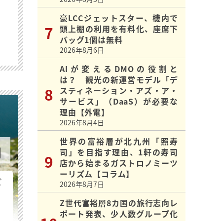
豪LCCジェットスター、機内で
頭上棚の利用を有料化、座席下
バッグ1個は無料
2026年8月6日
AIが変えるDMOの役割と
は？ 観光の新運営モデル「デ
スティネーション・アズ・ア・
サービス」（DaaS）が必要な
理由【外電】
2026年8月4日
世界の富裕層が北九州「照寿
司」を目指す理由、1軒の寿司
店から始まるガストロノミーツ
ーリズム【コラム】
ビ
2026年8月7日
Z世代富裕層8カ国の旅行志向レ
ポート発表、少人数グループ化