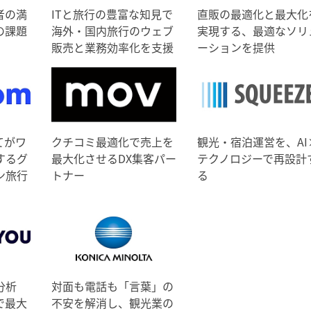
者の満
ITと旅行の豊富な知見で
直販の最適化と最大化
の課題
海外・国内旅行のウェブ
実現する、最適なソリ
販売と業務効率化を支援
ーションを提供
てがワ
クチコミ最適化で売上を
観光・宿泊運営を、AI
するグ
最大化させるDX集客パー
テクノロジーで再設計
ン旅行
トナー
る
分析
対面も電話も「言葉」の
で最大
不安を解消し、観光業の