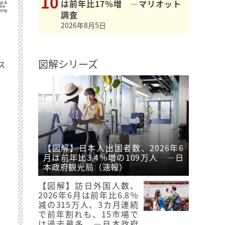
は前年比17％増 ―マリオット
調査
2026年8月5日
最
図解シリーズ
ス
【図解】日本人出国者数、2026年6
月は前年比3.4％増の109万人 ―日
本政府観光局（速報）
【図解】訪日外国人数、
2026年6月は前年比6.8％
減の315万人、3カ月連続
で前年割れも、15市場で
は過去最多 ―日本政府