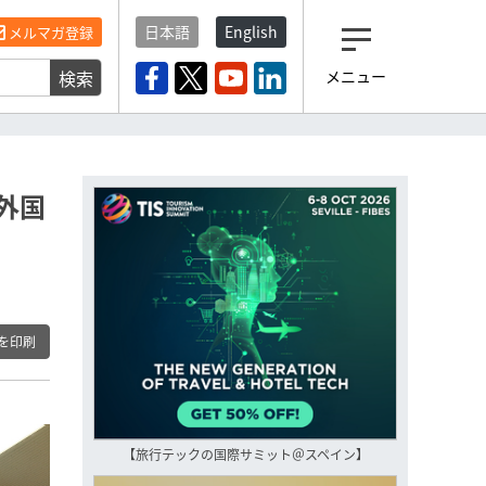
日本語
English
メルマガ登録
検索
メニュー
観光産業ニュース「トラベ
ルボイス」編集部から届く
一歩先の未来がみえるメルマガ
「今日のヘッドライン」 、もうご
登録済みですよね？
外国
もし未だ登録していないなら…
いますぐ登録する
を印刷
【旅行テックの国際サミット＠スペイン】