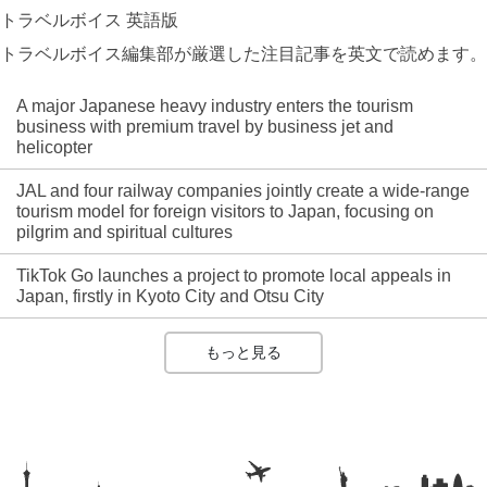
トラベルボイス 英語版
トラベルボイス編集部が厳選した注目記事を英文で読めます。
A major Japanese heavy industry enters the tourism
business with premium travel by business jet and
helicopter
JAL and four railway companies jointly create a wide-range
tourism model for foreign visitors to Japan, focusing on
pilgrim and spiritual cultures
TikTok Go launches a project to promote local appeals in
Japan, firstly in Kyoto City and Otsu City
もっと見る