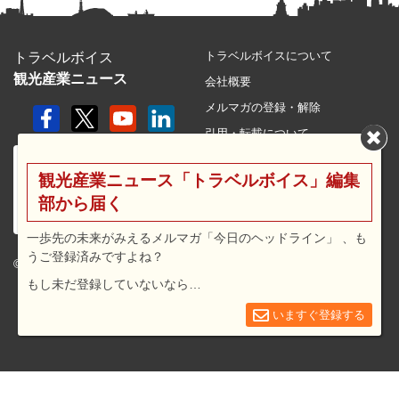
トラベルボイスについて
トラベルボイス
観光産業ニュース
会社概要
メルマガの登録・解除
引用・転載について
プライバシーポリシー
観光産業ニュース「トラベルボイス」編集
利用規約
部から届く
サイトマップ
広告メニュー・料金
一歩先の未来がみえるメルマガ「今日のヘッドライン」 、も
うご登録済みですよね？
プレスリリース窓口
© 2026 travel voice.
もし未だ登録していないなら…
求人広告
お問合せ
いますぐ登録する