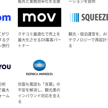
販売と業務効率化を支援
ーションを提供
てがワ
クチコミ最適化で売上を
観光・宿泊運営を、AI
するグ
最大化させるDX集客パー
テクノロジーで再設計
ン旅行
トナー
る
分析
対面も電話も「言葉」の
で最大
不安を解消し、観光業の
ォーム
インバウンド対応を支え
る