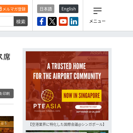
日本語
English
メルマガ登録
検索
メニュー
観光産業ニュース「トラベ
ルボイス」編集部から届く
一歩先の未来がみえるメルマガ
「今日のヘッドライン」 、もうご
登録済みですよね？
ス席
もし未だ登録していないなら…
いますぐ登録する
を印刷
【空港業界に特化した国際会議@シンガポール】