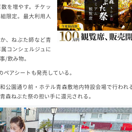
席数を増やす。チケッ
日6組限定。最大利用人
ほか、ねぶた師など青
専属コンシェルジュに
事/飲み物。
円のペアシートも発売している。
平和公園通り前・ホテル青森敷地内特設会場で行われ
び青森ねぶた祭の担い手に還元される。