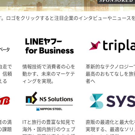
SPONSORED
す。ロゴをクリックすると注目企業のインタビューやニュース
自走で
情報技術で消費者の心を
革新的なテクノロジー
、信頼
動かす、未来のマーケテ
最高のおもてなしを旅
える
ィングを実現。
者へ
者の満
ITと旅行の豊富な知見で
直販の最適化と最大化
の課題
海外・国内旅行のウェブ
実現する、最適なソリ