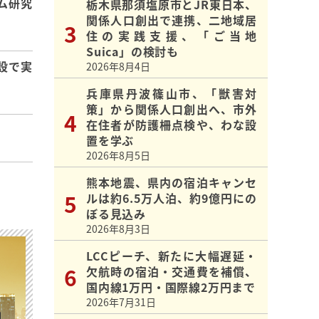
ム研究
栃木県那須塩原市とJR東日本、
関係人口創出で連携、二地域居
住の実践支援、「ご当地
Suica」の検討も
設で実
2026年8月4日
兵庫県丹波篠山市、「獣害対
策」から関係人口創出へ、市外
在住者が防護柵点検や、わな設
置を学ぶ
2026年8月5日
熊本地震、県内の宿泊キャンセ
ルは約6.5万人泊、約9億円にの
ぼる見込み
2026年8月3日
LCCピーチ、新たに大幅遅延・
欠航時の宿泊・交通費を補償、
国内線1万円・国際線2万円まで
2026年7月31日