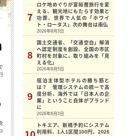
ロケ地めぐりが富裕層旅行を変
える、観光地にもたらす効果と
功罪、世界で人気の「ホワイ
を
ト・ロータス」次の舞台は南仏
2026年8月3日
国土交通省、「交通空白」解消
へ認定制度を創設、全国の市区
町村を対象に、取り組みを「見
える化」
で
2026年8月5日
行
宿泊主体型ホテルの勝ち筋と
は？ 管理システムの統一で高
度分析、海外では「日本人の企
業」ということ自体がブランド
に
2026年8月3日
を
トキエア、新規予約にシステム
ュ
利用料、1人1区間100円、2026