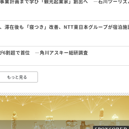
事業計画まで学び「観光起業家」創出へ ―石川ツーリズ
、滞在後も「寝つき」改善、NTT東日本グループが宿泊施
が6割超で首位 ―角川アスキー総研調査
もっと見る