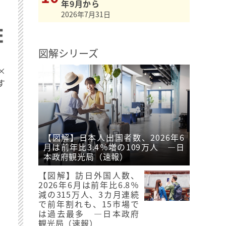
年9月から
2026年7月31日
図解シリーズ
×
す
【図解】日本人出国者数、2026年6
月は前年比3.4％増の109万人 ―日
本政府観光局（速報）
【図解】訪日外国人数、
2026年6月は前年比6.8％
減の315万人、3カ月連続
で前年割れも、15市場で
は過去最多 ―日本政府
観光局（速報）