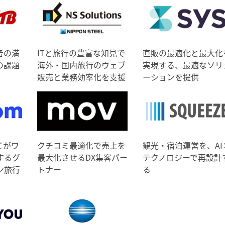
者の満
ITと旅行の豊富な知見で
直販の最適化と最大化
の課題
海外・国内旅行のウェブ
実現する、最適なソリ
販売と業務効率化を支援
ーションを提供
てがワ
クチコミ最適化で売上を
観光・宿泊運営を、AI
するグ
最大化させるDX集客パー
テクノロジーで再設計
ン旅行
トナー
る