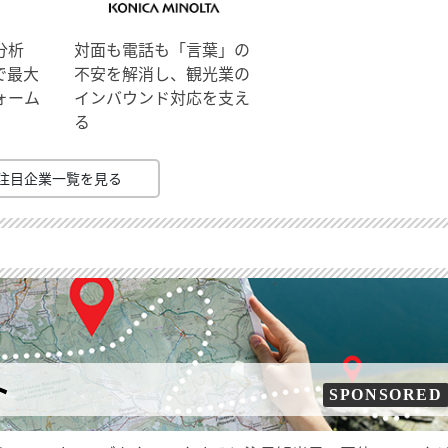
分析
対面も電話も「言葉」の
で最大
不安を解消し、観光業の
ォーム
インバウンド対応を支え
る
注目企業一覧を見る
ト
SPONSORED