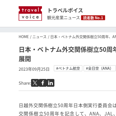
トラベルボイス
観光産業ニュース
読者数 No.1
HOME
ニュース
日本・ベトナム外交関係樹立50周年、A
日本・ベトナム外交関係樹立50周年
展開
#ベトナム航空
#全日空（ANA）
2023年09月25日
Share:
日越外交関係樹立50周年日本側実行委員会
交関係樹立50周年を記念して、ANA、JA