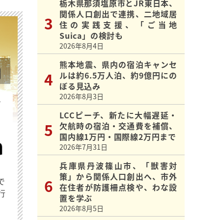
栃木県那須塩原市とJR東日本、
関係人口創出で連携、二地域居
住の実践支援、「ご当地
Suica」の検討も
2026年8月4日
熊本地震、県内の宿泊キャンセ
ルは約6.5万人泊、約9億円にの
ぼる見込み
2026年8月3日
を
LCCピーチ、新たに大幅遅延・
欠航時の宿泊・交通費を補償、
国内線1万円・国際線2万円まで
2026年7月31日
兵庫県丹波篠山市、「獣害対
策」から関係人口創出へ、市外
で
在住者が防護柵点検や、わな設
行
置を学ぶ
2026年8月5日