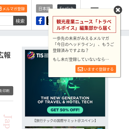
日本語
English
メルマガ登録
検索
メニュー
観光産業ニュース「トラベ
ルボイス」編集部から届く
一歩先の未来がみえるメルマガ
「今日のヘッドライン」 、もうご
登録済みですよね？
広報
もし未だ登録していないなら…
いますぐ登録する
を印刷
【旅行テックの国際サミット＠スペイン】