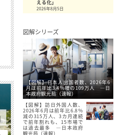
える化」
2026年8月5日
図解シリーズ
【図解】日本人出国者数、2026年6
月は前年比3.4％増の109万人 ―日
本政府観光局（速報）
【図解】訪日外国人数、
2026年6月は前年比6.8％
減の315万人、3カ月連続
で前年割れも、15市場で
は過去最多 ―日本政府
観光局（速報）