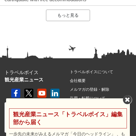
もっと見る
トラベルボイスについて
トラベルボイス
観光産業ニュース
会社概要
メルマガの登録・解除
引用・転載について
プライバシーポリシー
観光産業ニュース「トラベルボイス」編集
利用規約
部から届く
サイトマップ
広告メニュー・料金
一歩先の未来がみえるメルマガ「今日のヘッドライン」 、も