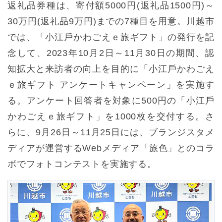
返礼品券種は、寄付額5000円(返礼品1500円)～
30万円(返礼品9万円)までの7種目を用意。川越市
では、「⼩江⼾かわごえｅ旅ギフト」の発⾏を記
念して、2023年10⽉2⽇～11⽉30⽇の期間、認
知拡⼤と来訪者の向上を⽬的に「⼩江⼾かわごえ
ｅ旅ギフト アンケートキャンペーン」を実施す
る。アンケート回答者を対象に500円の「⼩江⼾
かわごえｅ旅ギフト」を1000枚を交付する。さ
らに、9⽉26⽇～11⽉25⽇には、ブランジスタメ
ディアが運営するWebメディア「旅⾊」とのコラ
ボでフォトコンテストを実施する。