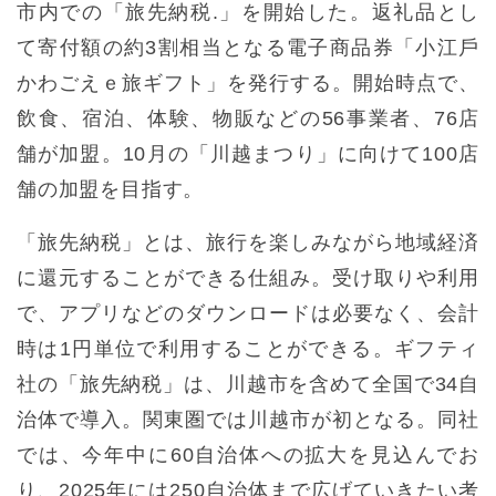
市内での「旅先納税.」を開始した。返礼品とし
て寄付額の約3割相当となる電⼦商品券「⼩江⼾
かわごえｅ旅ギフト」を発⾏する。開始時点で、
飲食、宿泊、体験、物販などの56事業者、76店
舗が加盟。10月の「川越まつり」に向けて100店
舗の加盟を目指す。
「旅先納税」とは、旅⾏を楽しみながら地域経済
に還元することができる仕組み。受け取りや利⽤
で、アプリなどのダウンロードは必要なく、会計
時は1円単位で利⽤することができる。ギフティ
社の「旅先納税」は、川越市を含めて全国で34自
治体で導入。関東圏では川越市が初となる。同社
では、今年中に60自治体への拡大を見込んでお
り、2025年には250自治体まで広げていきたい考